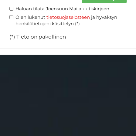
Haluan tilata Joensuun Maila uutiskirjeen
Olen lukenut
tietosuojaselosteen
ja hyväksyn
henkilötietojeni käsittelyn (*)
(*) Tieto on pakollinen