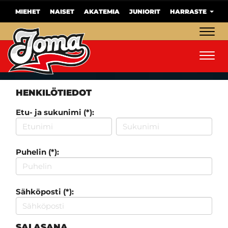
MIEHET
NAISET
AKATEMIA
JUNIORIT
HARRASTE
Navig
Navig
HENKILÖTIEDOT
Etu- ja sukunimi (*):
Puhelin (*):
Sähköposti (*):
SALASANA