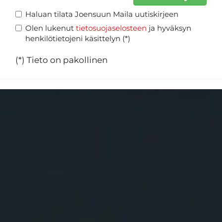
Haluan tilata Joensuun Maila uutiskirjeen
Olen lukenut
tietosuojaselosteen
ja hyväksyn
henkilötietojeni käsittelyn (*)
(*) Tieto on pakollinen