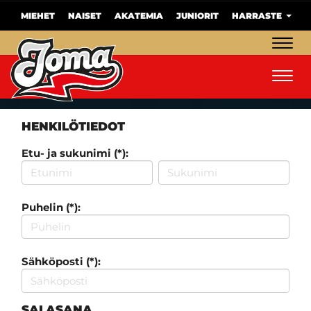
MIEHET
NAISET
AKATEMIA
JUNIORIT
HARRASTE
Navig
Navig
HENKILÖTIEDOT
Etu- ja sukunimi (*):
Puhelin (*):
Sähköposti (*):
SALASANA