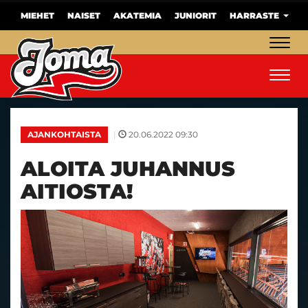
MIEHET
NAISET
AKATEMIA
JUNIORIT
HARRASTE
Navig
Navig
|
20.06.2022 09:30
AJANKOHTAISTA
ALOITA JUHANNUS
AITIOSTA!