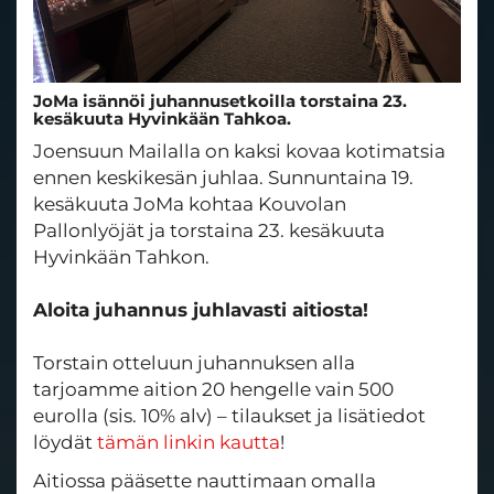
JoMa isännöi juhannusetkoilla torstaina 23.
kesäkuuta Hyvinkään Tahkoa.
Joensuun Mailalla on kaksi kovaa kotimatsia
ennen keskikesän juhlaa. Sunnuntaina 19.
kesäkuuta JoMa kohtaa Kouvolan
Pallonlyöjät ja torstaina 23. kesäkuuta
Hyvinkään Tahkon.
Aloita juhannus juhlavasti aitiosta!
Torstain otteluun juhannuksen alla
tarjoamme aition 20 hengelle vain 500
eurolla (sis. 10% alv) – tilaukset ja lisätiedot
löydät
tämän linkin kautta
!
Aitiossa pääsette nauttimaan omalla