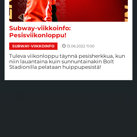
Subway-viikkoinfo:
Pesisviikonloppu!
|
13.06.2022 11:00
SUBWAY-VIIKKOINFO
Tuleva viikonloppu täynnä pesisherkkua, kun
niin lauantaina kuin sunnuntainakin Bolt
Stadionilla pelataan huippupesistä!