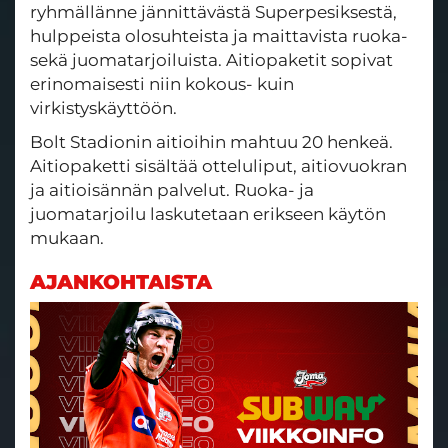
ryhmällänne jännittävästä Superpesiksestä,
hulppeista olosuhteista ja maittavista ruoka-
sekä juomatarjoiluista. Aitiopaketit sopivat
erinomaisesti niin kokous- kuin
virkistyskäyttöön.
Bolt Stadionin aitioihin mahtuu 20 henkeä.
Aitiopaketti sisältää otteluliput, aitiovuokran
ja aitioisännän palvelut. Ruoka- ja
juomatarjoilu laskutetaan erikseen käytön
mukaan.
AJANKOHTAISTA