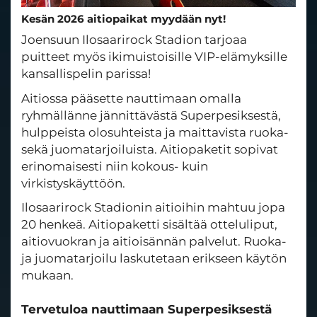
Kesän 2026 aitiopaikat myydään nyt!
Joensuun Ilosaarirock Stadion tarjoaa
puitteet myös ikimuistoisille VIP-elämyksille
kansallispelin parissa!
Aitiossa pääsette nauttimaan omalla
ryhmällänne jännittävästä Superpesiksestä,
hulppeista olosuhteista ja maittavista ruoka-
sekä juomatarjoiluista. Aitiopaketit sopivat
erinomaisesti niin kokous- kuin
virkistyskäyttöön.
Ilosaarirock Stadionin aitioihin mahtuu jopa
20 henkeä. Aitiopaketti sisältää otteluliput,
aitiovuokran ja aitioisännän palvelut. Ruoka-
ja juomatarjoilu laskutetaan erikseen käytön
mukaan.
​​​​​​​Tervetuloa nauttimaan Superpesiksestä