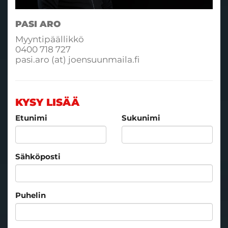
PASI ARO
Myyntipäällikkö
0400 718 727
pasi.aro (at) joensuunmaila.fi
KYSY LISÄÄ
Etunimi
Sukunimi
Sähköposti
Puhelin