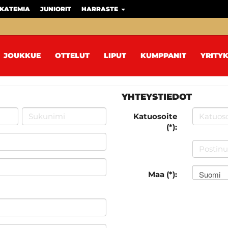
KATEMIA
JUNIORIT
HARRASTE
JOUKKUE
OTTELUT
LIPUT
KUMPPANIT
YRITYK
YHTEYSTIEDOT
Katuosoite
(*):
Suomi
Maa (*):