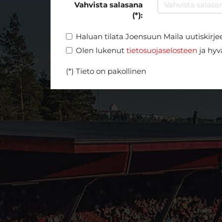
Vahvista salasana
(*):
Haluan tilata Joensuun Maila uutiskirje
Olen lukenut
tietosuojaselosteen
ja hyvä
(*) Tieto on pakollinen