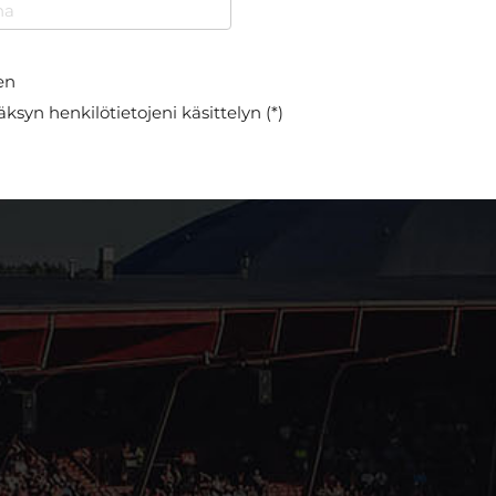
en
ksyn henkilötietojeni käsittelyn (*)