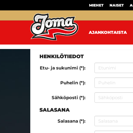
MIEHET
NAISET
A
AJANKOHTAISTA
HENKILÖTIEDOT
Etu- ja sukunimi (*):
Puhelin (*):
Sähköposti (*):
SALASANA
Salasana (*):