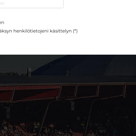
en
ksyn henkilötietojeni käsittelyn (*)