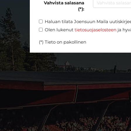
Vahvista salasana
(*):
Haluan tilata Joensuun Maila uutiskirje
Olen lukenut
tietosuojaselosteen
ja hyvä
(*) Tieto on pakollinen