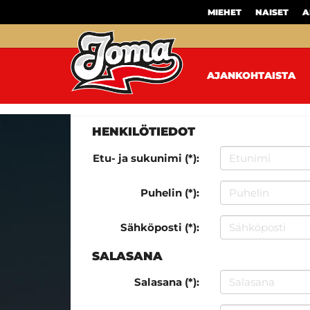
MIEHET
NAISET
A
AJANKOHTAISTA
HENKILÖTIEDOT
Etu- ja sukunimi (*):
Puhelin (*):
Sähköposti (*):
SALASANA
Salasana (*):