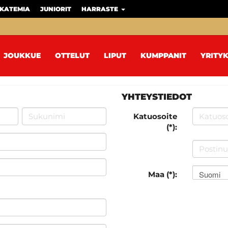
KATEMIA
JUNIORIT
HARRASTE
JOUKKUE
OTTELUT
LIPUT
KUMPPANIT
YRITYK
YHTEYSTIEDOT
Katuosoite
(*):
Suomi
Maa (*):