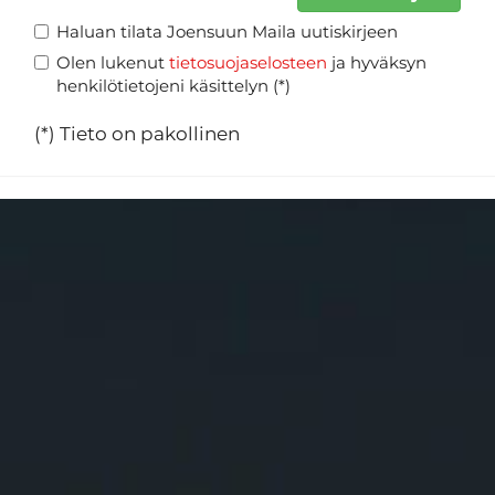
Haluan tilata Joensuun Maila uutiskirjeen
Olen lukenut
tietosuojaselosteen
ja hyväksyn
henkilötietojeni käsittelyn (*)
(*) Tieto on pakollinen