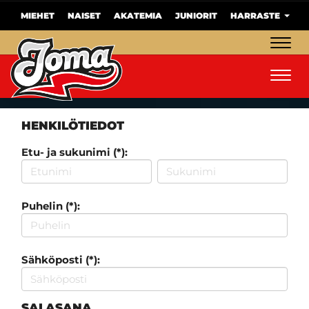
MIEHET
NAISET
AKATEMIA
JUNIORIT
HARRASTE
Navig
Navig
HENKILÖTIEDOT
Etu- ja sukunimi (*):
Puhelin (*):
Sähköposti (*):
SALASANA