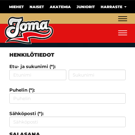
MIEHET
NAISET
AKATEMIA
JUNIORIT
HARRASTE
Navig
Navig
HENKILÖTIEDOT
Etu- ja sukunimi (*):
Puhelin (*):
Sähköposti (*):
SALASANA