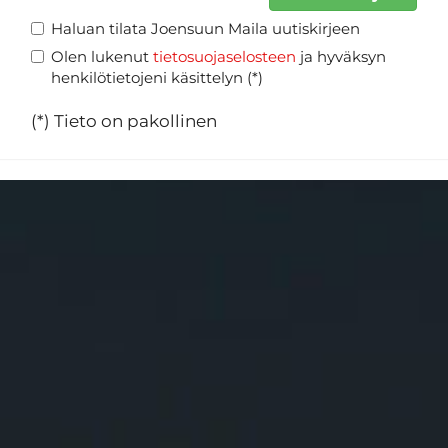
Haluan tilata Joensuun Maila uutiskirjeen
Olen lukenut
tietosuojaselosteen
ja hyväksyn
henkilötietojeni käsittelyn (*)
(*) Tieto on pakollinen