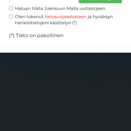
Haluan tilata Joensuun Maila uutiskirjeen
Olen lukenut
tietosuojaselosteen
ja hyväksyn
henkilötietojeni käsittelyn (*)
(*) Tieto on pakollinen