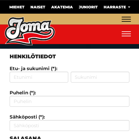
MIEHET
NAISET
AKATEMIA
JUNIORIT
HARRASTE
Navig
Navig
HENKILÖTIEDOT
Etu- ja sukunimi (*):
Puhelin (*):
Sähköposti (*):
SALASANA