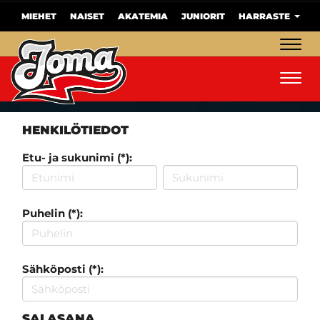
MIEHET
NAISET
AKATEMIA
JUNIORIT
HARRASTE
Navig
Navig
HENKILÖTIEDOT
Etu- ja sukunimi (*):
Puhelin (*):
Sähköposti (*):
SALASANA