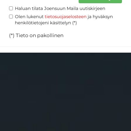
Haluan tilata Joensuun Maila uutiskirjeen
Olen lukenut
tietosuojaselosteen
ja hyväksyn
henkilötietojeni käsittelyn (*)
(*) Tieto on pakollinen