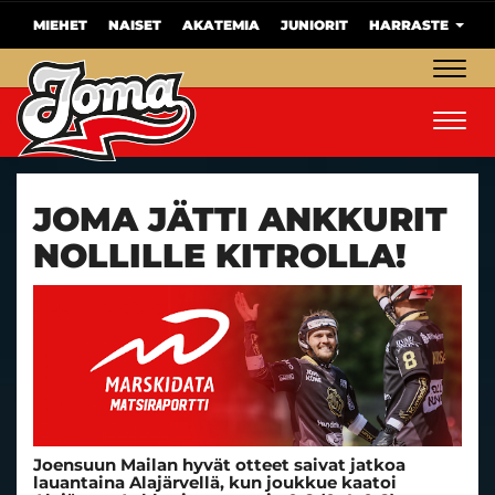
MIEHET
NAISET
AKATEMIA
JUNIORIT
HARRASTE
Navig
Navig
JOMA JÄTTI ANKKURIT
NOLLILLE KITROLLA!
Joensuun Mailan hyvät otteet saivat jatkoa
lauantaina Alajärvellä, kun joukkue kaatoi