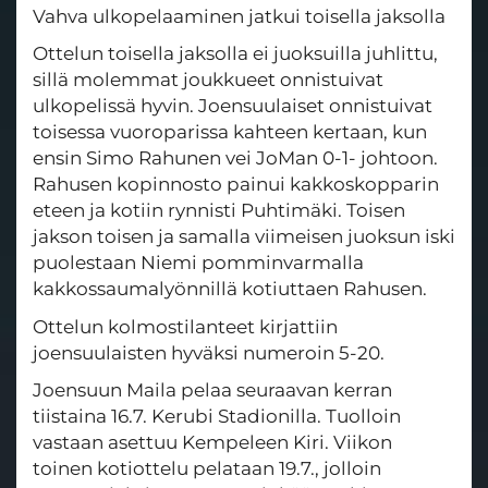
Vahva ulkopelaaminen jatkui toisella jaksolla
Ottelun toisella jaksolla ei juoksuilla juhlittu,
sillä molemmat joukkueet onnistuivat
ulkopelissä hyvin. Joensuulaiset onnistuivat
toisessa vuoroparissa kahteen kertaan, kun
ensin Simo Rahunen vei JoMan 0-1- johtoon.
Rahusen kopinnosto painui kakkoskopparin
eteen ja kotiin rynnisti Puhtimäki. Toisen
jakson toisen ja samalla viimeisen juoksun iski
puolestaan Niemi pomminvarmalla
kakkossaumalyönnillä kotiuttaen Rahusen.
Ottelun kolmostilanteet kirjattiin
joensuulaisten hyväksi numeroin 5-20.
Joensuun Maila pelaa seuraavan kerran
tiistaina 16.7. Kerubi Stadionilla. Tuolloin
vastaan asettuu Kempeleen Kiri. Viikon
toinen kotiottelu pelataan 19.7., jolloin