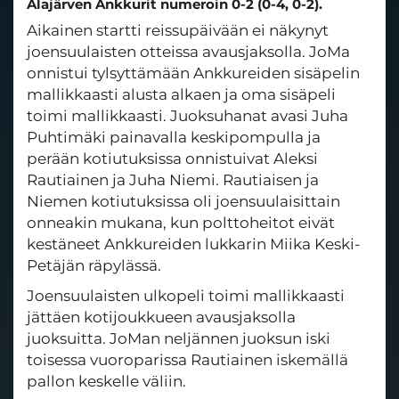
Alajärven Ankkurit numeroin 0-2 (0-4, 0-2).
Aikainen startti reissupäivään ei näkynyt
joensuulaisten otteissa avausjaksolla. JoMa
onnistui tylsyttämään Ankkureiden sisäpelin
mallikkaasti alusta alkaen ja oma sisäpeli
toimi mallikkaasti. Juoksuhanat avasi Juha
Puhtimäki painavalla keskipompulla ja
perään kotiutuksissa onnistuivat Aleksi
Rautiainen ja Juha Niemi. Rautiaisen ja
Niemen kotiutuksissa oli joensuulaisittain
onneakin mukana, kun polttoheitot eivät
kestäneet Ankkureiden lukkarin Miika Keski-
Petäjän räpylässä.
Joensuulaisten ulkopeli toimi mallikkaasti
jättäen kotijoukkueen avausjaksolla
juoksuitta. JoMan neljännen juoksun iski
toisessa vuoroparissa Rautiainen iskemällä
pallon keskelle väliin.