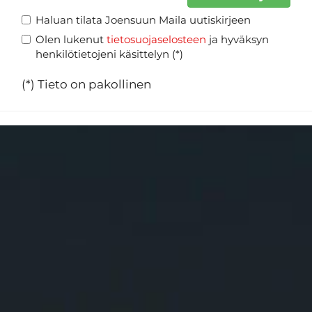
Haluan tilata Joensuun Maila uutiskirjeen
Olen lukenut
tietosuojaselosteen
ja hyväksyn
henkilötietojeni käsittelyn (*)
(*) Tieto on pakollinen