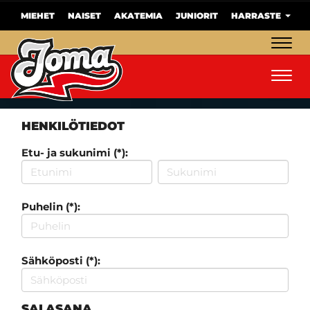
MIEHET
NAISET
AKATEMIA
JUNIORIT
HARRASTE
Navig
Navig
HENKILÖTIEDOT
Etu- ja sukunimi (*):
Puhelin (*):
Sähköposti (*):
SALASANA