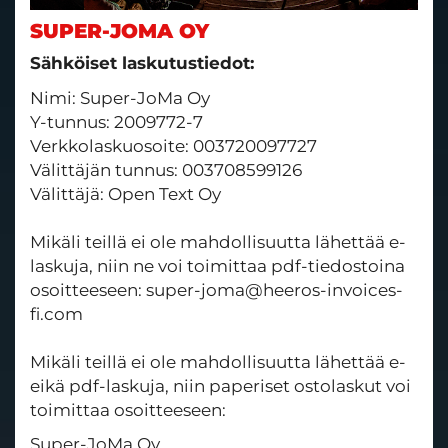
SUPER-JOMA OY
Sähköiset laskutustiedot:
Nimi: Super-JoMa Oy
Y-tunnus: 2009772-7
Verkkolaskuosoite: 003720097727
Välittäjän tunnus: 003708599126
Välittäjä: Open Text Oy
Mikäli teillä ei ole mahdollisuutta lähettää e-
laskuja, niin ne voi toimittaa pdf-tiedostoina
osoitteeseen: super-joma@heeros-invoices-
fi.com
Mikäli teillä ei ole mahdollisuutta lähettää e-
eikä pdf-laskuja, niin paperiset ostolaskut voi
toimittaa osoitteeseen:
Super-JoMa Oy