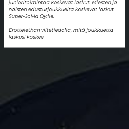
junioritoimintaa koskevat laskut. Miesten ja
naisten edustusjoukkueita koskevat laskut
Super-JoMa Oy:lle.
​​​​​​​Erottelethan viitetiedolla, mitä joukkuetta
laskusi koskee.