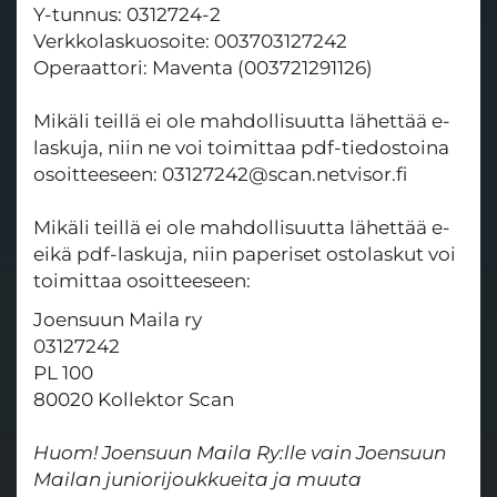
Y-tunnus: 0312724-2
Verkkolaskuosoite: 003703127242
Operaattori: Maventa (003721291126)
​​​​​​​Mikäli teillä ei ole mahdollisuutta lähettää e-
laskuja, niin ne voi toimittaa pdf-tiedostoina
osoitteeseen: 03127242@scan.netvisor.fi
Mikäli teillä ei ole mahdollisuutta lähettää e-
eikä pdf-laskuja, niin paperiset ostolaskut voi
toimittaa osoitteeseen:
Joensuun Maila ry
03127242
PL 100
80020 Kollektor Scan
Huom! Joensuun Maila Ry:lle vain Joensuun
Mailan juniorijoukkueita ja muuta