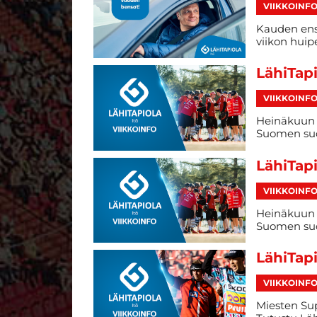
VIIKKOINF
Kauden ens
viikon huip
LähiTapi
VIIKKOINF
Heinäkuun h
Suomen suo
LähiTapi
VIIKKOINF
Heinäkuun 
Suomen suo
LähiTapi
VIIKKOINF
Miesten Sup