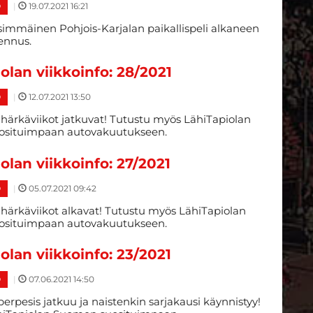
|
19.07.2021 16:21
O
immäinen Pohjois-Karjalan paikallispeli alkaneen
ennus.
olan viikkoinfo: 28/2021
|
12.07.2021 13:50
O
ärkäviikot jatkuvat! Tutustu myös LähiTapiolan
situimpaan autovakuutukseen.
olan viikkoinfo: 27/2021
|
05.07.2021 09:42
O
härkäviikot alkavat! Tutustu myös LähiTapiolan
situimpaan autovakuutukseen.
olan viikkoinfo: 23/2021
|
07.06.2021 14:50
O
erpesis jatkuu ja naistenkin sarjakausi käynnistyy!