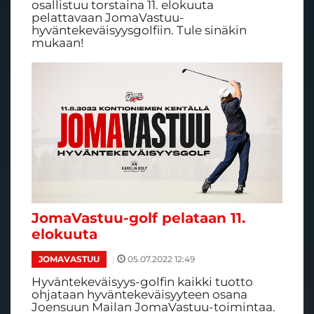
osallistuu torstaina 11. elokuuta
pelattavaan JomaVastuu-
hyväntekeväisyysgolfiin. Tule sinäkin
mukaan!
JomaVastuu-golf pelataan 11.
elokuuta
|
05.07.2022 12:49
JOMAVASTUU
Hyväntekeväisyys-golfin kaikki tuotto
ohjataan hyväntekeväisyyteen osana
Joensuun Mailan JomaVastuu-toimintaa.