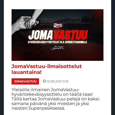
JomaVastuu-ilmaisottelut
lauantaina!
|
13.08.2021 11:16
JOMAVASTUU
Yleisölle ilmainen JomaVastuu-
hyväntekeväisyysottelu on täällä taas!
Tällä kertaa JomaVastuu-pelejä on kaksi:
samana päivänä yksi miesten ja yksi
naisten Superpesiksessä.