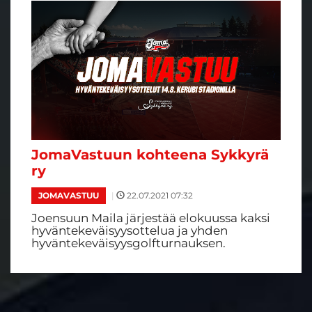
JomaVastuun kohteena Sykkyrä
ry
|
22.07.2021 07:32
JOMAVASTUU
Joensuun Maila järjestää elokuussa kaksi
hyväntekeväisyysottelua ja yhden
hyväntekeväisyysgolfturnauksen.