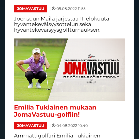
|
09.08.2022 11:55
JOMAVASTUU
Joensuun Maila järjestää 11. elokuuta
hyväntekeväisyysottelun sekä
hyväntekeväisyysgolfturnauksen.
Emilia Tukiainen mukaan
JomaVastuu-golfiin!
|
04.08.2022 10:40
JOMAVASTUU
Ammattigolfari Emilia Tukiainen