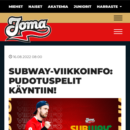
MIEHET
NAISET
AKATEMIA
JUNIORIT
HARRASTE
Navig
Navig
16.08.2022 08:00
SUBWAY-VIIKKOINFO:
PUDOTUSPELIT
KÄYNTIIN!