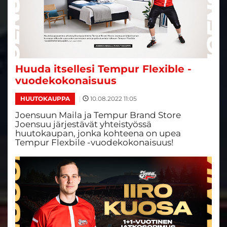
Huuda itsellesi Tempur Flexible -
vuodekokonaisuus
|
10.08.2022 11:05
HUUTOKAUPPA
Joensuun Maila ja Tempur Brand Store
Joensuu järjestävät yhteistyössä
huutokaupan, jonka kohteena on upea
Tempur Flexbile -vuodekokonaisuus!