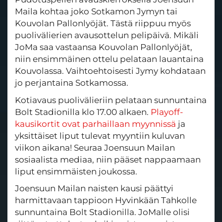
Maila kohtaa joko Sotkamon Jymyn tai
Kouvolan Pallonlyöjät. Tästä riippuu myös
puolivälierien avausottelun pelipäivä. Mikäli
JoMa saa vastaansa Kouvolan Pallonlyöjät,
niin ensimmäinen ottelu pelataan lauantaina
Kouvolassa. Vaihtoehtoisesti Jymy kohdataan
jo perjantaina Sotkamossa.
Kotiavaus puolivälieriin pelataan sunnuntaina
Bolt Stadionilla klo 17.00 alkaen.
Playoff-
kausikortit ovat parhaillaan myynnissä
ja
yksittäiset liput tulevat myyntiin kuluvan
viikon aikana! Seuraa Joensuun Mailan
sosiaalista mediaa, niin pääset nappaamaan
liput ensimmäisten joukossa.
Joensuun Mailan naisten kausi päättyi
harmittavaan tappioon Hyvinkään Tahkolle
sunnuntaina Bolt Stadionilla. JoMalle olisi