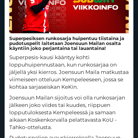
Superpesiksen runkosarja huipentuu tiistaina ja
pudotuspelit laitetaan Joensuun Mailan osalta
käyntiin joko perjantaina tai lauantaina!
Superpesis-kausi kääntyy kohti
loppuhuipennustaan, kun runkosarjaa on
jäljellä yksi kierros. Joensuun Maila matkustaa
viimeiseen otteluun Kempeleeseen, jossa se
kohtaa sarjaseiskan KeKin.
Joensuun Mailan sijoitus voi olla runkosarjan
jälkeen joko viides tai kuudes, riippuen
lopputuloksesta Kempeleessä ja samaan
aikaan Koskenkorvalla pelattavasta KoU -
Tahko-ottelusta.
Pudotuspelien avauskierroksella Joensuun