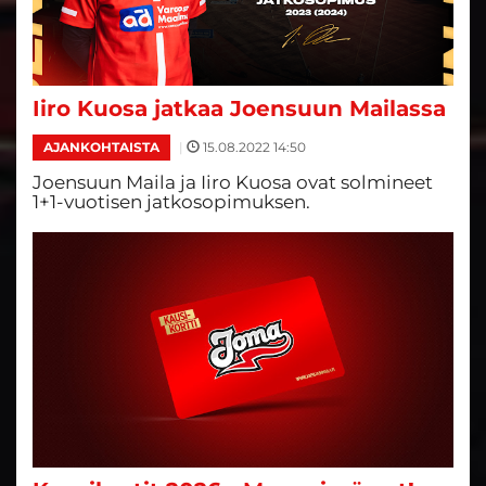
Iiro Kuosa jatkaa Joensuun Mailassa
|
15.08.2022 14:50
AJANKOHTAISTA
Joensuun Maila ja Iiro Kuosa ovat solmineet
1+1-vuotisen jatkosopimuksen.