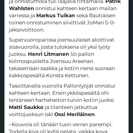
ja onnistumisia tuli laajalla rintamalla.
Patrik
Wahlsten
onnistui kahteen kertaan mailan
varressa ja
Markus Tuikan
sekä Rautiaisen
toinen onnistuminen siivittivät JoMan 5-0-
jaksovoittoon.
Supervuoroparissa joensuulaiset aloittivat
sisävuorolla, josta tuloksena oli yksi lyöty
juoksu.
Henri Litmanen
löi pallon
kolmospuolelta Joensuu Areenan
takaseinään saakka ja kotiin riensi suoraan
kakkospesältä Konsta Kettunen.
Tasoittavalla vuorolla Pallonlyöjät onnistui
kahteen kertaan. Ensin ykköspesältä ohi
lentäneen harhaheiton turvin kotiin juoksi
Matti Saukko
ja tilanteen jatkuttua
voittojuoksun iski
Ossi Meriläinen
.
–Kouvola oli tänään tuon verran parempi.
Todella kiva oli kyllä pelata, vaikka kova