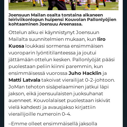
Joensuun Mailan osalta torstaina alkaneen
leiriviikonlopun huipensi Kouvolan Pallonlyöjien
kohtaaminen Joensuu Areenassa.
Ottelun alku ei käynnistynyt Joensuun
Mailalta suunnitelmien mukaan, kun
Iiro
Kuosa
loukkasi sormensa ensimmäisen
vuoroparin lyöntitilanteessa ja joutui
jättämään ottelun kesken. Pallonlyöjät pääsi
puolestaan peliin kiinni paremmin, kun
ensimmäisessä vuorossa
Juho Hacklin
ja
Matti Latvala
takoivat vierailijat 0-2-johtoon.
JoMan tehoton sisäpelaaminen jatkui läpi
jakson, eikä joensuulaisten juoksuhanat
auenneet. Kouvolalaiset puolestaan iskivät
vielä kahdesti ja avausjakso kirjattiin
vierailijoille numeroin 0-4.
–Emme olleet ensimmäisellä jaksolla