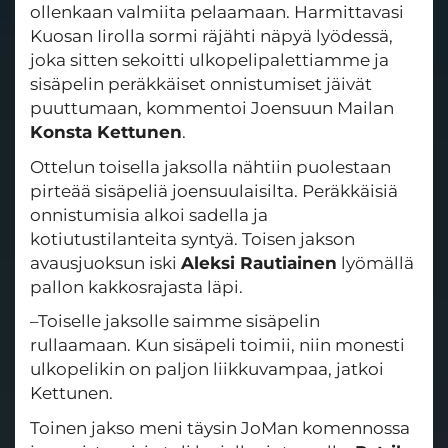
ollenkaan valmiita pelaamaan. Harmittavasi
Kuosan Iirolla sormi räjähti näpyä lyödessä,
joka sitten sekoitti ulkopelipalettiamme ja
sisäpelin peräkkäiset onnistumiset jäivät
puuttumaan, kommentoi Joensuun Mailan
Konsta Kettunen
.
Ottelun toisella jaksolla nähtiin puolestaan
pirteää sisäpeliä joensuulaisilta. Peräkkäisiä
onnistumisia alkoi sadella ja
kotiutustilanteita syntyä. Toisen jakson
avausjuoksun iski
Aleksi Rautiainen
lyömällä
pallon kakkosrajasta läpi.
–Toiselle jaksolle saimme sisäpelin
rullaamaan. Kun sisäpeli toimii, niin monesti
ulkopelikin on paljon liikkuvampaa, jatkoi
Kettunen.
Toinen jakso meni täysin JoMan komennossa