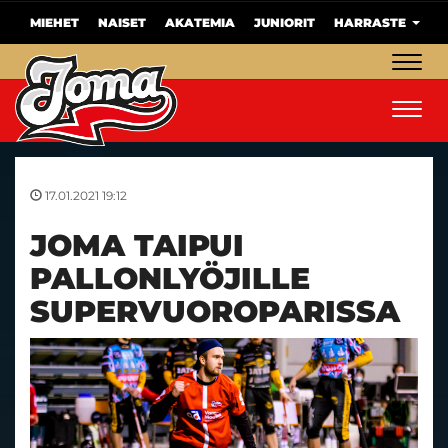
MIEHET
NAISET
AKATEMIA
JUNIORIT
HARRASTE
Navig
Navig
17.01.2021 19:12
JOMA TAIPUI
PALLONLYÖJILLE
SUPERVUOROPARISSA