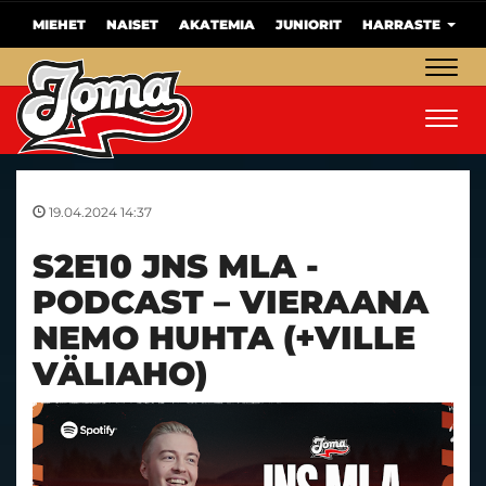
MIEHET
NAISET
AKATEMIA
JUNIORIT
HARRASTE
Navig
Navig
19.04.2024 14:37
S2E10 JNS MLA -
PODCAST – VIERAANA
NEMO HUHTA (+VILLE
VÄLIAHO)