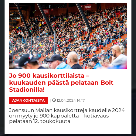
Jo 900 kausikorttilaista –
kuukauden päästä pelataan Bolt
Stadionilla!
|
12.04.2024 14:17
AJANKOHTAISTA
Joensuun Mailan kausikortteja kaudelle 2024
on myyty jo 900 kappaletta – kotiavaus
pelataan 12. toukokuuta!