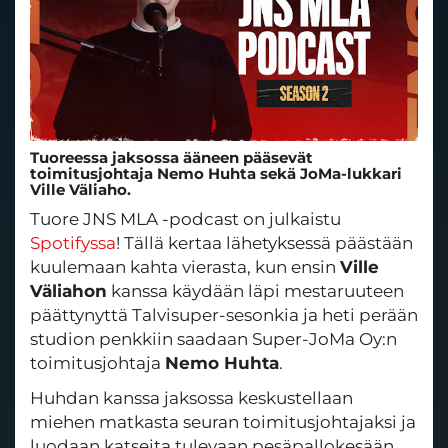
Tuoreessa jaksossa ääneen pääsevät
toimitusjohtaja Nemo Huhta sekä JoMa-lukkari
Ville Väliaho.
Tuore JNS MLA -podcast on julkaistu
Spotifyssa
! Tällä kertaa lähetyksessä päästään
kuulemaan kahta vierasta, kun ensin
Ville
Väliahon
kanssa käydään läpi mestaruuteen
päättynyttä Talvisuper-sesonkia ja heti perään
studion penkkiin saadaan Super-JoMa Oy:n
toimitusjohtaja
Nemo Huhta
.
Huhdan kanssa jaksossa keskustellaan
miehen matkasta seuran toimitusjohtajaksi ja
luodaan katseita tulevaan pesäpallokesään.