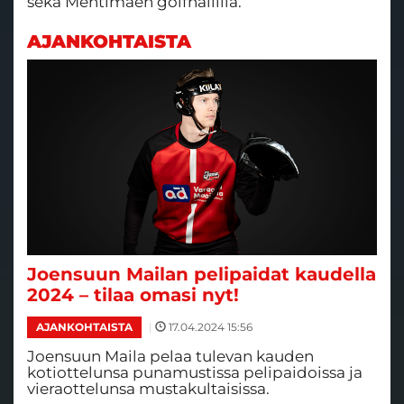
sekä Mehtimäen golfhallilla. ​​​​​​​
AJANKOHTAISTA
Joensuun Mailan pelipaidat kaudella
2024 – tilaa omasi nyt!
|
17.04.2024 15:56
AJANKOHTAISTA
Joensuun Maila pelaa tulevan kauden
kotiottelunsa punamustissa pelipaidoissa ja
vieraottelunsa mustakultaisissa.