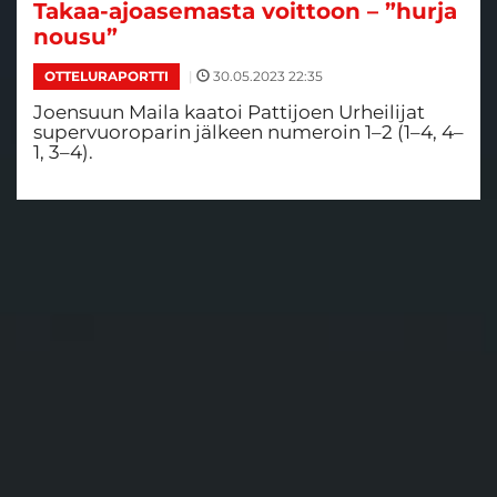
Takaa-ajoasemasta voittoon – ”hurja
nousu”
|
30.05.2023 22:35
OTTELURAPORTTI
Joensuun Maila kaatoi Pattijoen Urheilijat
supervuoroparin jälkeen numeroin 1–2 (1–4, 4–
1, 3–4).