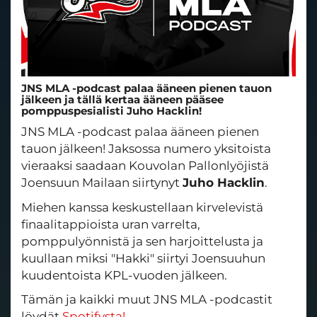
JNS MLA -podcast palaa ääneen pienen tauon
jälkeen ja tällä kertaa ääneen pääsee
pomppuspesialisti Juho Hacklin!
JNS MLA -podcast palaa ääneen pienen
tauon jälkeen! Jaksossa numero yksitoista
vieraaksi saadaan Kouvolan Pallonlyöjistä
Joensuun Mailaan siirtynyt
Juho Hacklin
.
Miehen kanssa keskustellaan kirvelevistä
finaalitappioista uran varrelta,
pomppulyönnistä ja sen harjoittelusta ja
kuullaan miksi "Hakki" siirtyi Joensuuhun
kuudentoista KPL-vuoden jälkeen.
Tämän ja kaikki muut JNS MLA -podcastit
löydät
Spotifysta!