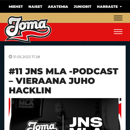
MIEHET
NAISET
AKATEMIA
JUNIORIT
HARRASTE
Navig
Navig
31.05.2023 17:28
#11 JNS MLA -PODCAST
– VIERAANA JUHO
HACKLIN