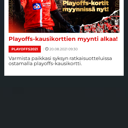
Playoffs-kausikorttien myynti alkaa!
|
20.08.2021 09:30
PLAYOFFS2021
Varmista paikkasi syksyn ratkaisuotteluissa
ostamalla playoffs-kausikortti.