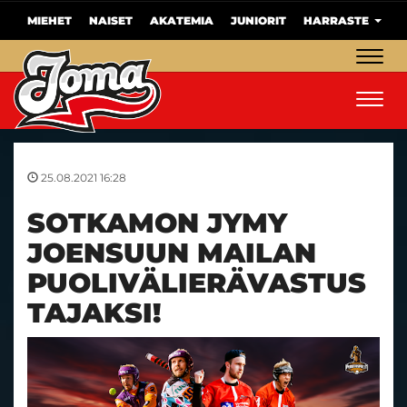
MIEHET
NAISET
AKATEMIA
JUNIORIT
HARRASTE
Navig
Navig
25.08.2021 16:28
SOTKAMON JYMY
JOENSUUN MAILAN
PUOLIVÄLIERÄVASTUS
TAJAKSI!