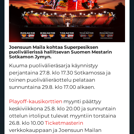
Joensuun Maila kohtaa Superpesiksen
puolivälierissä hallitsevan Suomen Mestarin
Sotkamon Jymyn.
Kuuma puolivälieräsarja käynnistyy
perjantaina 27.8. klo 17.30 Sotkamossa ja
toinen puolivälieräottelu pelataan
sunnuntaina 29.8. klo 17.00 alkaen.
Playoff-kausikorttien
myynti päättyy
keskiviikkona 25.8. klo 20.00 ja sunnuntain
ottelun irtoliput tulevat myyntiin torstaina
26.8. klo 10.00
Ticketmasterin
verkkokauppaan ja Joensuun Mailan