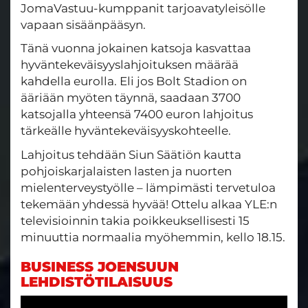
JomaVastuu-kumppanit tarjoavatyleisölle
vapaan sisäänpääsyn.
Tänä vuonna jokainen katsoja kasvattaa
hyväntekeväisyyslahjoituksen määrää
kahdella eurolla. Eli jos Bolt Stadion on
ääriään myöten täynnä, saadaan 3700
katsojalla yhteensä 7400 euron lahjoitus
tärkeälle hyväntekeväisyyskohteelle.
Lahjoitus tehdään Siun Säätiön kautta
pohjoiskarjalaisten lasten ja nuorten
mielenterveystyölle – lämpimästi tervetuloa
tekemään yhdessä hyvää! Ottelu alkaa YLE:n
televisioinnin takia poikkeuksellisesti 15
minuuttia normaalia myöhemmin, kello 18.15.
BUSINESS JOENSUUN
LEHDISTÖTILAISUUS