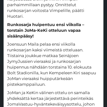
parhaimmillaan pystyy. Onnittelut
runkosarjan voitosta Vimpelille, päätti
Huotari.
Runkosarja huipentuu ensi viikolla –
torstain JoMa-KeKi otteluun vapaa
sisäänpääsy!
Joensuun Maila pelaa ensi viikolla
runkosarjan kaksi viimeistä otteluaan.
Tiistaina joukkue matkaa Seinäjoen
JymyJussien vieraaksi ja runkosarjan
huipennus nähdään torstaina 10. elokuuta
Bolt Stadionilla, kun Kempeleen Kiri saapuu
JoMan vieraaksi huipputärkeään
pistekamppailuun.
JoMan ja KeKin välinen ottelu on samalla
yhdeksättä kertaa järjestettävä perinteikäs
JomaVastuu-hyväntekeväisyysottelu, johon