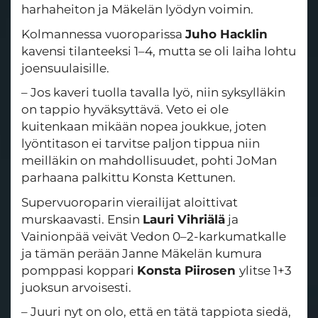
harhaheiton ja Mäkelän lyödyn voimin.
Kolmannessa vuoroparissa
Juho Hacklin
kavensi tilanteeksi 1–4, mutta se oli laiha lohtu
joensuulaisille.
– Jos kaveri tuolla tavalla lyö, niin syksylläkin
on tappio hyväksyttävä. Veto ei ole
kuitenkaan mikään nopea joukkue, joten
lyöntitason ei tarvitse paljon tippua niin
meilläkin on mahdollisuudet, pohti JoMan
parhaana palkittu Konsta Kettunen.
Supervuoroparin vierailijat aloittivat
murskaavasti. Ensin
Lauri Vihriälä
ja
Vainionpää veivät Vedon 0–2-karkumatkalle
ja tämän perään Janne Mäkelän kumura
pomppasi koppari
Konsta Piirosen
ylitse 1+3
juoksun arvoisesti.
– Juuri nyt on olo, että en tätä tappiota siedä,