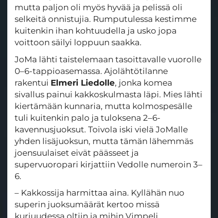
mutta paljon oli myös hyvää ja pelissä oli
selkeitä onnistujia. Rumputulessa kestimme
kuitenkin ihan kohtuudella ja usko jopa
voittoon säilyi loppuun saakka.
JoMa lähti taistelemaan tasoittavalle vuorolle
0–6-tappioasemassa. Ajolähtötilanne
rakentui
Elmeri Liedolle
, jonka komea
sivallus painui kakkoskulmasta läpi. Mies lähti
kiertämään kunnaria, mutta kolmospesälle
tuli kuitenkin palo ja tuloksena 2–6-
kavennusjuoksut. Toivola iski vielä JoMalle
yhden lisäjuoksun, mutta tämän lähemmäs
joensuulaiset eivät päässeet ja
supervuoropari kirjattiin Vedolle numeroin 3–
6.
– Kakkossija harmittaa aina. Kyllähän nuo
superin juoksumäärät kertoo missä
kurjuudessa oltiin ja mihin Vimpeli