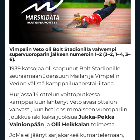
Vimpelin Veto oli Bolt Stadionilla vahvempi
supervuoroparin jälkeen numeroin 1–2 (3–2, 1–4, 3–
6).
1939 katsojaa oli saapunut Bolt Stadionille
seuraamaan Joensuun Mailan ja Vimpelin
Vedon välistä kamppailua torstai-iltana.
Hurjassa 14 ottelun voittoputkessa
kamppailuun lähtenyt Veto avasi ottelun
vahvasti, kun heti ensimmäiseen vuoropariin
joukkue iski kaksi juoksua
Jukka-Pekka
Vainionpään
ja
Olli Heikkalan
toimesta.
JoMa ei jäänyt sarjakärkeä kumartelemaan,