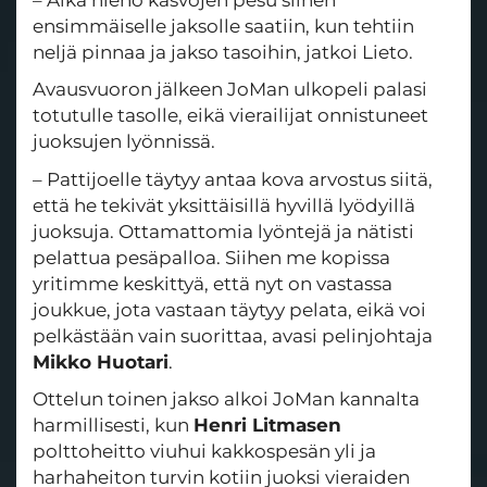
ensimmäiselle jaksolle saatiin, kun tehtiin
neljä pinnaa ja jakso tasoihin, jatkoi Lieto.
Avausvuoron jälkeen JoMan ulkopeli palasi
totutulle tasolle, eikä vierailijat onnistuneet
juoksujen lyönnissä.
– Pattijoelle täytyy antaa kova arvostus siitä,
että he tekivät yksittäisillä hyvillä lyödyillä
juoksuja. Ottamattomia lyöntejä ja nätisti
pelattua pesäpalloa. Siihen me kopissa
yritimme keskittyä, että nyt on vastassa
joukkue, jota vastaan täytyy pelata, eikä voi
pelkästään vain suorittaa, avasi pelinjohtaja
Mikko Huotari
.
Ottelun toinen jakso alkoi JoMan kannalta
harmillisesti, kun
Henri Litmasen
polttoheitto viuhui kakkospesän yli ja
harhaheiton turvin kotiin juoksi vieraiden