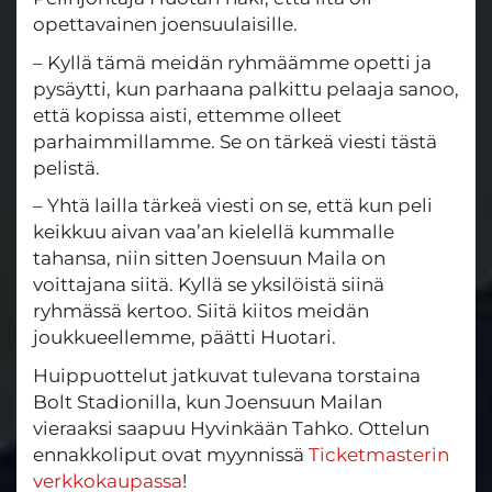
opettavainen joensuulaisille.
– Kyllä tämä meidän ryhmäämme opetti ja
pysäytti, kun parhaana palkittu pelaaja sanoo,
että kopissa aisti, ettemme olleet
parhaimmillamme. Se on tärkeä viesti tästä
pelistä.
– Yhtä lailla tärkeä viesti on se, että kun peli
keikkuu aivan vaa’an kielellä kummalle
tahansa, niin sitten Joensuun Maila on
voittajana siitä. Kyllä se yksilöistä siinä
ryhmässä kertoo. Siitä kiitos meidän
joukkueellemme, päätti Huotari.
Huippuottelut jatkuvat tulevana torstaina
Bolt Stadionilla, kun Joensuun Mailan
vieraaksi saapuu Hyvinkään Tahko. Ottelun
ennakkoliput ovat myynnissä
Ticketmasterin
verkkokaupassa
!