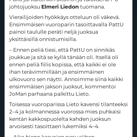
johtojuoksu
Elmeri Liedon
tuomana.
Vierailijoiden hyökkäys otteluun oli väkevä.
Ensimmäisen vuoroparin tasoittavalla PattU
painoi taululle peräti neljä juoksua
yksittäisillä onnistumisilla.
– Ennen peliä tiesi, että PattU on sinnikäs
joukkue ja sitä se kyllä tänään oli. Itsellä oli
ennen peliä fiilis kopissa, että kaikki ei ole
ihan terävimmillään ja ensimmäinen
ulkovuoro sen näytti. Annoimme siinä kaikki
ensimmäisen jakson juoksut, kommentoi
JoMan parhaana palkittu Lieto.
Toisessa vuoroparissa Lieto kavensi tilanteeksi
2–4 ja kolmannessa vuorossa mies puhkaisi
kentän kakkospuolelta kahden juoksun
arvoisesti tasoittaen lukemiksi 4–4.
– Aika hieno kasvojen pesu siihen