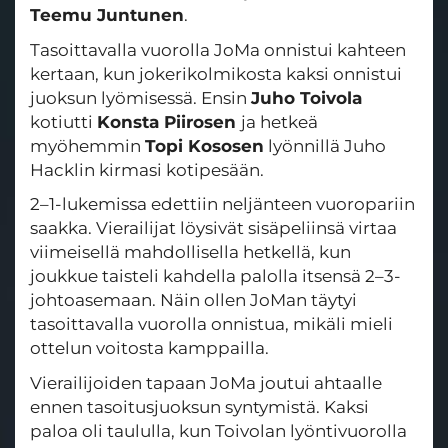
Teemu Juntunen
.
Tasoittavalla vuorolla JoMa onnistui kahteen
kertaan, kun jokerikolmikosta kaksi onnistui
juoksun lyömisessä. Ensin
Juho Toivola
kotiutti
Konsta Piirosen
ja hetkeä
myöhemmin
Topi Kososen
lyönnillä Juho
Hacklin kirmasi kotipesään.
2–1-lukemissa edettiin neljänteen vuoropariin
saakka. Vierailijat löysivät sisäpeliinsä virtaa
viimeisellä mahdollisella hetkellä, kun
joukkue taisteli kahdella palolla itsensä 2–3-
johtoasemaan. Näin ollen JoMan täytyi
tasoittavalla vuorolla onnistua, mikäli mieli
ottelun voitosta kamppailla.
Vierailijoiden tapaan JoMa joutui ahtaalle
ennen tasoitusjuoksun syntymistä. Kaksi
paloa oli taululla, kun Toivolan lyöntivuorolla