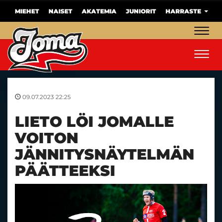
MIEHET
NAISET
AKATEMIA
JUNIORIT
HARRASTE
Navig
Navig
09.07.2023 22:25
LIETO LÖI JOMALLE
VOITON
JÄNNITYSNÄYTELMÄN
PÄÄTTEEKSI