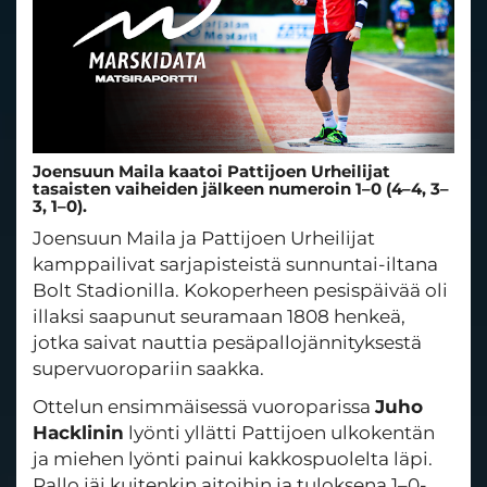
Joensuun Maila kaatoi Pattijoen Urheilijat
tasaisten vaiheiden jälkeen numeroin 1–0 (4–4, 3–
3, 1–0).
Joensuun Maila ja Pattijoen Urheilijat
kamppailivat sarjapisteistä sunnuntai-iltana
Bolt Stadionilla. Kokoperheen pesispäivää oli
illaksi saapunut seuramaan 1808 henkeä,
jotka saivat nauttia pesäpallojännityksestä
supervuoropariin saakka.
Ottelun ensimmäisessä vuoroparissa
Juho
Hacklinin
lyönti yllätti Pattijoen ulkokentän
ja miehen lyönti painui kakkospuolelta läpi.
Pallo jäi kuitenkin aitoihin ja tuloksena 1–0-