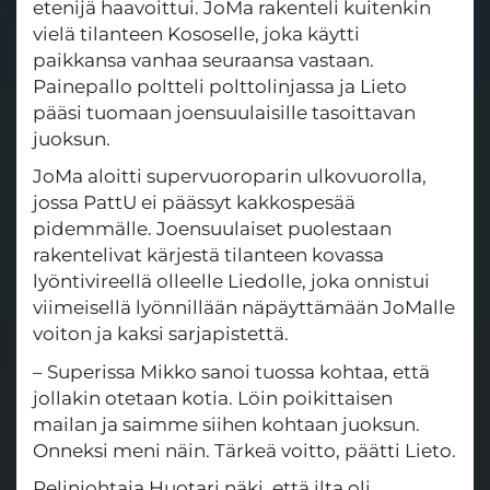
etenijä haavoittui. JoMa rakenteli kuitenkin
vielä tilanteen Kososelle, joka käytti
paikkansa vanhaa seuraansa vastaan.
Painepallo poltteli polttolinjassa ja Lieto
pääsi tuomaan joensuulaisille tasoittavan
juoksun.
JoMa aloitti supervuoroparin ulkovuorolla,
jossa PattU ei päässyt kakkospesää
pidemmälle. Joensuulaiset puolestaan
rakentelivat kärjestä tilanteen kovassa
lyöntivireellä olleelle Liedolle, joka onnistui
viimeisellä lyönnillään näpäyttämään JoMalle
voiton ja kaksi sarjapistettä.
– Superissa Mikko sanoi tuossa kohtaa, että
jollakin otetaan kotia. Löin poikittaisen
mailan ja saimme siihen kohtaan juoksun.
Onneksi meni näin. Tärkeä voitto, päätti Lieto.
Pelinjohtaja Huotari näki, että ilta oli