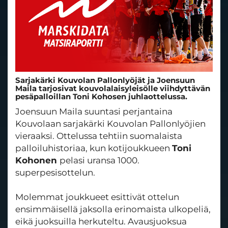
Sarjakärki Kouvolan Pallonlyöjät ja Joensuun
Maila tarjosivat kouvolalaisyleisölle viihdyttävän
pesäpalloillan Toni Kohosen juhlaottelussa.
Joensuun Maila suuntasi perjantaina
Kouvolaan sarjakärki Kouvolan Pallonlyöjien
vieraaksi. Ottelussa tehtiin suomalaista
palloiluhistoriaa, kun kotijoukkueen
Toni
Kohonen
pelasi uransa 1000.
superpesisottelun.
Molemmat joukkueet esittivät ottelun
ensimmäisellä jaksolla erinomaista ulkopeliä,
eikä juoksuilla herkuteltu. Avausjuoksua