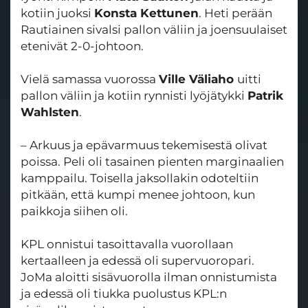
kotiin juoksi
Konsta Kettunen
. Heti perään
Rautiainen sivalsi pallon väliin ja joensuulaiset
etenivät 2-0-johtoon.
Vielä samassa vuorossa
Ville Väliaho
uitti
pallon väliin ja kotiin rynnisti lyöjätykki
Patrik
Wahlsten
.
– Arkuus ja epävarmuus tekemisestä olivat
poissa. Peli oli tasainen pienten marginaalien
kamppailu. Toisella jaksollakin odoteltiin
pitkään, että kumpi menee johtoon, kun
paikkoja siihen oli.
KPL onnistui tasoittavalla vuorollaan
kertaalleen ja edessä oli supervuoropari.
JoMa aloitti sisävuorolla ilman onnistumista
ja edessä oli tiukka puolustus KPL:n