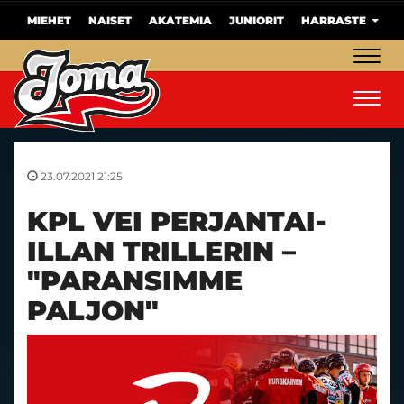
MIEHET
NAISET
AKATEMIA
JUNIORIT
HARRASTE
Navig
Navig
23.07.2021 21:25
KPL VEI PERJANTAI-
ILLAN TRILLERIN –
"PARANSIMME
PALJON"