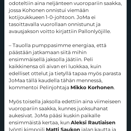
odoteltiin aina neljänteen vuoropariin saakka,
jossa Kohonen onnistui viemään
kotijoukkueen 1-0-johtoon. JoMa ei
tasoittavalla vuorollaan onnistunut ja
avausjakson voitto kirjattiin Pallonlyöjille.
– Tauolla pumppasimme energiaa, että
päästään jatkamaan siitä mihin
ensimmäisellä jaksolla jäätiin. Peli
kaikkinensa oli aivan eri luokkaa, kuin
edelliset ottelut ja tietyllä tapaa myös parasta
JoMaa tällä kaudella tähän mennessä,
kommentoi Pelinjohtaja
Mikko Korhonen
.
Myös toisella jaksolla edettiin aina viimeiseen
vuoropariin saakka, kunnes juoksuhanat
aukesivat. JoMa pääsi kuskin paikalle
ensimmäistä kertaa, kun
Aleksi Rautiaisen
lyönti kimpoili
Matti Saukon
jalan kautta ja