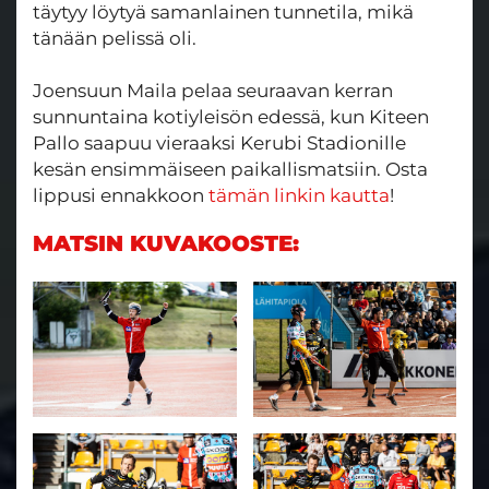
täytyy löytyä samanlainen tunnetila, mikä
tänään pelissä oli.
Joensuun Maila pelaa seuraavan kerran
sunnuntaina kotiyleisön edessä, kun Kiteen
Pallo saapuu vieraaksi Kerubi Stadionille
kesän ensimmäiseen paikallismatsiin. Osta
lippusi ennakkoon
tämän linkin kautta
!
MATSIN KUVAKOOSTE: