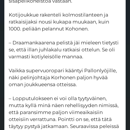
sisäpelikoneistoa vastaan.
Kotijoukkue rakenteli kolmostilanteen ja
ratkaisijaksi nousi kukapa muukaan, kuin
1000. peliään pelannut Kohonen.
– Draamankaarena pelistä jäi mieleen tietysti
se, että illan juhlakalu ratkaisi ottelun. Se oli
varmasti kotiyleisölle mannaa.
Vaikka supervuoropari kääntyi Pallonlyöjille,
näki pelinjohtaja Korhonen paljon hyvää
oman joukkueensa otteissa.
– Lopputulokseen ei voi olla tyytyväinen,
mutta kyllä minä näen rehellisyyden nimissä,
että paransimme paljon viimeaikaisiin
otteisiin verrattuna. Pointti on se, että tätä
täytyy pystyä jatkamaan. Seuraavissa peleissä