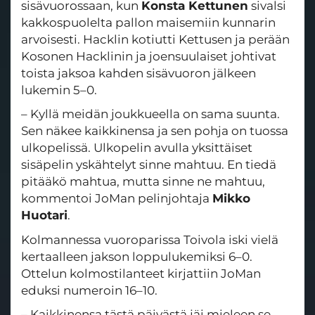
sisävuorossaan, kun
Konsta Kettunen
sivalsi
kakkospuolelta pallon maisemiin kunnarin
arvoisesti. Hacklin kotiutti Kettusen ja perään
Kosonen Hacklinin ja joensuulaiset johtivat
toista jaksoa kahden sisävuoron jälkeen
lukemin 5–0.
– Kyllä meidän joukkueella on sama suunta.
Sen näkee kaikkinensa ja sen pohja on tuossa
ulkopelissä. Ulkopelin avulla yksittäiset
sisäpelin yskähtelyt sinne mahtuu. En tiedä
pitääkö mahtua, mutta sinne ne mahtuu,
kommentoi JoMan pelinjohtaja
Mikko
Huotari
.
Kolmannessa vuoroparissa Toivola iski vielä
kertaalleen jakson loppulukemiksi 6–0.
Ottelun kolmostilanteet kirjattiin JoMan
eduksi numeroin 16–10.
– Kaikkinensa tästä päivästä jäi mieleen se,