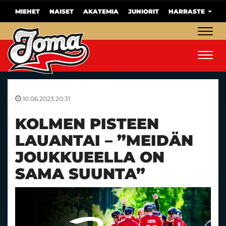
MIEHET
NAISET
AKATEMIA
JUNIORIT
HARRASTE
Navig
Navig
10.06.2023 20:31
KOLMEN PISTEEN
LAUANTAI – ”MEIDÄN
JOUKKUEELLA ON
SAMA SUUNTA”