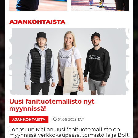
AJANKOHTAISTA
Uusi fanituotemallisto nyt
myynnissä!
|
01.06.2023 17:11
AJANKOHTAISTA
Joensuun Mailan uusi fanituotemallisto on
myynnissä verkkokaupassa, toimistolla ja Bolt