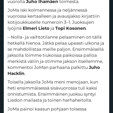
vuorolla
Juho Ihamäen
toimesta.
JoMa iski kolmannessa ja neljännessä
vuorossa kertaalleen ja avausjakso kirjattiin
kotijoukkueelle numeroin 3–1. Juoksujen
lyöjinä
Elmeri Lieto
ja
Topi Kosonen
.
– Nolla- ja vaihtotilanne pelaaminen on tällä
hetkellä hienoa. Jätkä pelaa upeasti ulkona ja
se mahdollistaa meille paljon. Ensimmäisellä
jaksolla löimme tiukoissa paikoissa palloa
merkistä väliin ja otimme jakson itsellemme,
kommentoi JoMan parhaana palkittu
Juho
Hacklin
.
Toisella jaksolla JoMa meni menojaan, kun
heti ensimmäisessä sisävuorossa tuli kaksi
onnistumista. Ensimmäinen juoksu syntyi
Liedon mailasta ja toinen harhaheitolla.
JoMa painoi kaasun pohjaan toisessa