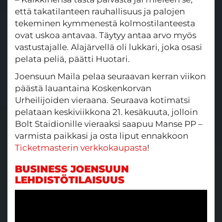
että takatilanteen rauhallisuus ja palojen
tekeminen kymmenestä kolmostilanteesta
ovat uskoa antavaa. Täytyy antaa arvo myös
vastustajalle. Alajärvellä oli lukkari, joka osasi
pelata peliä, päätti Huotari.
Joensuun Maila pelaa seuraavan kerran viikon
päästä lauantaina Koskenkorvan
Urheilijoiden vieraana. Seuraava kotimatsi
pelataan keskiviikkona 21. kesäkuuta, jolloin
Bolt Staidionille vieraaksi saapuu Manse PP –
varmista paikkasi ja osta liput ennakkoon
Ticketmasterin verkkokaupasta
!
BUSINESS JOENSUUN
LEHDISTÖTILAISUUS