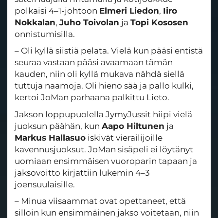
polkaisi 4–1-johtoon
Elmeri Liedon
,
Iiro
Nokkalan
,
Juho Toivolan
ja
Topi Kososen
onnistumisilla.
– Oli kyllä siistiä pelata. Vielä kun pääsi entistä
seuraa vastaan pääsi avaamaan tämän
kauden, niin oli kyllä mukava nähdä siellä
tuttuja naamoja. Oli hieno sää ja pallo kulki,
kertoi JoMan parhaana palkittu Lieto.
Jakson loppupuolella JymyJussit hiipi vielä
juoksun päähän, kun
Aapo Hiltunen
ja
Markus Hallasuo
iskivät vierailijoille
kavennusjuoksut. JoMan sisäpeli ei löytänyt
uomiaan ensimmäisen vuoroparin tapaan ja
jaksovoitto kirjattiin lukemin 4–3
joensuulaisille.
– Minua viisaammat ovat opettaneet, että
silloin kun ensimmäinen jakso voitetaan, niin