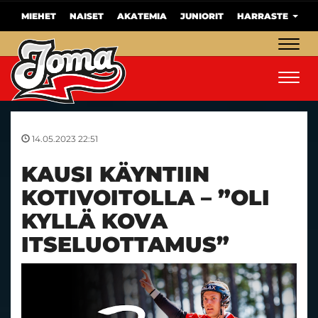
MIEHET
NAISET
AKATEMIA
JUNIORIT
HARRASTE
Navig
Navig
14.05.2023 22:51
KAUSI KÄYNTIIN
KOTIVOITOLLA – ”OLI
KYLLÄ KOVA
ITSELUOTTAMUS”