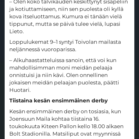
– Olen koko talvikauden keskittynyt sisäpeliin
ja kotiuttamiseen, niin sen puolesta oli kyllä
kova itseluottamus. Kumura ei tänään vielä
tippunut, mutta se päivä tulee vielä, lupasi
Lieto.
Loppulukemat 9–1 syntyi Toivolan mailasta
neljännessä vuoroparissa.
– Alkuhaastatteluissa sanoin, että voi kun
mahdollisimman moni meidän pelaaja
onnistuisi ja niin kävi. Olen onnellinen
jokaisen meidän pelaajan puolesta, päätti
Huotari.
Tiistaina kesän ensimmäinen derby
Kesän ensimmäinen derby on tosiasia, kun
Joensuun Maila kohtaa tiistaina 16.
toukokuuta Kiteen Pallon kello 18.00 alkaen
Bolt Stadionilla. Matsiliput ovat myynnissä