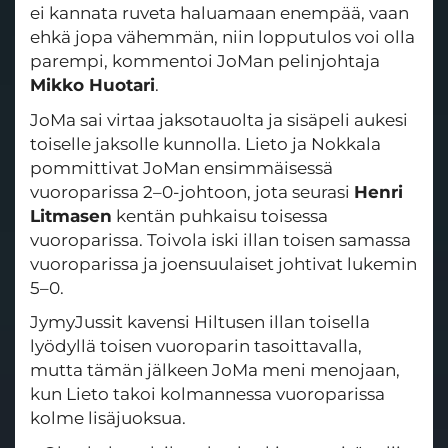
ei kannata ruveta haluamaan enempää, vaan
ehkä jopa vähemmän, niin lopputulos voi olla
parempi, kommentoi JoMan pelinjohtaja
Mikko Huotari
.
JoMa sai virtaa jaksotauolta ja sisäpeli aukesi
toiselle jaksolle kunnolla. Lieto ja Nokkala
pommittivat JoMan ensimmäisessä
vuoroparissa 2–0-johtoon, jota seurasi
Henri
Litmasen
kentän puhkaisu toisessa
vuoroparissa. Toivola iski illan toisen samassa
vuoroparissa ja joensuulaiset johtivat lukemin
5–0.
JymyJussit kavensi Hiltusen illan toisella
lyödyllä toisen vuoroparin tasoittavalla,
mutta tämän jälkeen JoMa meni menojaan,
kun Lieto takoi kolmannessa vuoroparissa
kolme lisäjuoksua.