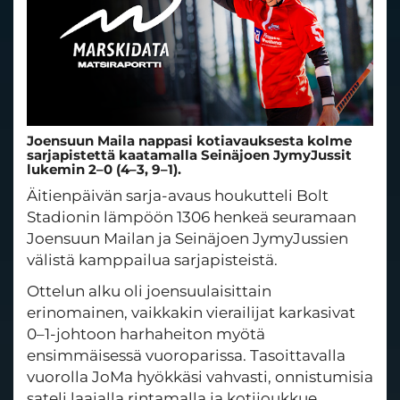
Joensuun Maila nappasi kotiavauksesta kolme
sarjapistettä kaatamalla Seinäjoen JymyJussit
lukemin 2–0 (4–3, 9–1).
Äitienpäivän sarja-avaus houkutteli Bolt
Stadionin lämpöön 1306 henkeä seuramaan
Joensuun Mailan ja Seinäjoen JymyJussien
välistä kamppailua sarjapisteistä.
Ottelun alku oli joensuulaisittain
erinomainen, vaikkakin vierailijat karkasivat
0–1-johtoon harhaheiton myötä
ensimmäisessä vuoroparissa. Tasoittavalla
vuorolla JoMa hyökkäsi vahvasti, onnistumisia
sateli laajalla rintamalla ja kotijoukkue