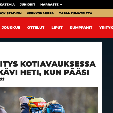
KATEMIA
JUNIORIT
HARRASTE
OCK STADION
VERKKOKAUPPA
TAPAHTUMATELTTA
JOUKKUE
OTTELUT
LIPUT
KUMPPANIT
YRITYK
ITYS KOTIAVAUKSESSA
KÄVI HETI, KUN PÄÄSI
”