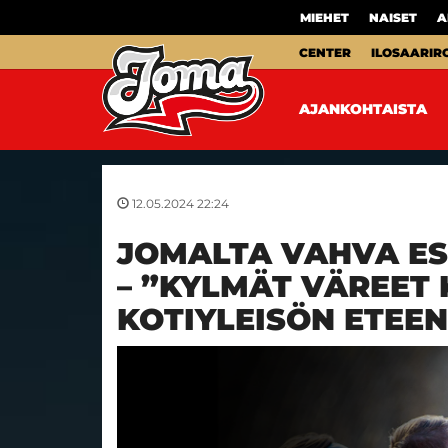
MIEHET
NAISET
A
CENTER
ILOSAARIR
AJANKOHTAISTA
12.05.2024 22:24
JOMALTA VAHVA ES
– ”KYLMÄT VÄREET 
KOTIYLEISÖN ETEEN