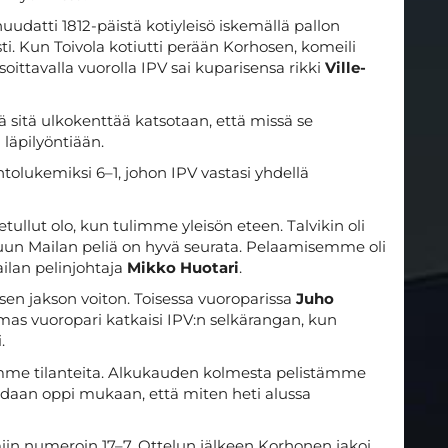
huudatti 1812-päistä kotiyleisö iskemällä pallon
ti. Kun Toivola kotiutti perään Korhosen, komeili
oittavalla vuorolla IPV sai kuparisensa rikki
Ville-
lä sitä ulkokenttää katsotaan, että missä se
läpilyöntiään.
htolukemiksi 6–1, johon IPV vastasi yhdellä
vetullut olo, kun tulimme yleisön eteen. Talvikin oli
suun Mailan peliä on hyvä seurata. Pelaamisemme oli
lan pelinjohtaja
Mikko Huotari
.
oisen jakson voiton. Toisessa vuoroparissa
Juho
lmas vuoropari katkaisi IPV:n selkärangan, kun
.
itimme tilanteita. Alkukauden kolmesta pelistämme
aadaan oppi mukaan, että miten heti alussa
miin numeroin 17–7. Ottelun jälkeen Korhonen jakoi