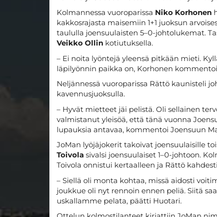
Kolmannessa vuoroparissa
Niko Korhonen
kakkosrajasta maisemiin 1+1 juoksun arvoises
taululla joensuulaisten 5–0-johtolukemat. Tas
Veikko Ollin
kotiutuksella.
– Ei noita lyöntejä yleensä pitkään mieti. Kyl
läpilyönnin paikka on, Korhonen kommentoi 
Neljännessä vuoroparissa Rättö kaunisteli jo
kavennusjuoksulla.
– Hyvät mietteet jäi pelistä. Oli sellainen ter
valmistanut yleisöä, että tänä vuonna Joen
lupauksia antavaa, kommentoi Joensuun Mai
JoMan lyöjäjokerit takoivat joensuulaisille t
Toivola
sivalsi joensuulaiset 1–0-johtoon. Ko
Toivola onnistui kertaalleen ja Rättö kahdesti
– Siellä oli monta kohtaa, missä aidosti vo
joukkue oli nyt rennoin ennen peliä. Siitä s
uskallamme pelata, päätti Huotari.
Ottelun kolmostilanteet kirjattiin JoMan ni