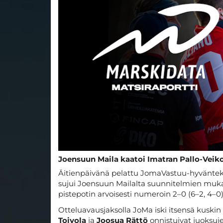
Joensuun Maila kaatoi Imatran Pallo-Veiko
Äitienpäivänä pelattu JomaVastuu-hyväntek
sujui Joensuun Mailalta suunnitelmien muka
pistepotin arvoisesti numeroin 2–0 (6–2, 4–0)
Otteluavausjaksolla JoMa iski itsensä kuski
Toivola
ja
Joosua Rättö
onnistuivat juoksuje