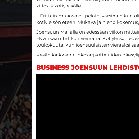
kiitosta kotiyleisölle.
– Erittäin mukava oli pelata, varsinkin kun ol
kotiyleisön eteen. Mukava ja hieno kokemus,
Joensuun Mailalla on edessään viikon mitta
Hyvinkään Tahkon vieraana. Kotiyleisön edes
toukokuuta, kun joensuulaisten vieraaksi 
Kesän kaikkien runkosarjaotteluiden pääsyli
BUSINESS JOENSUUN LEHDIST