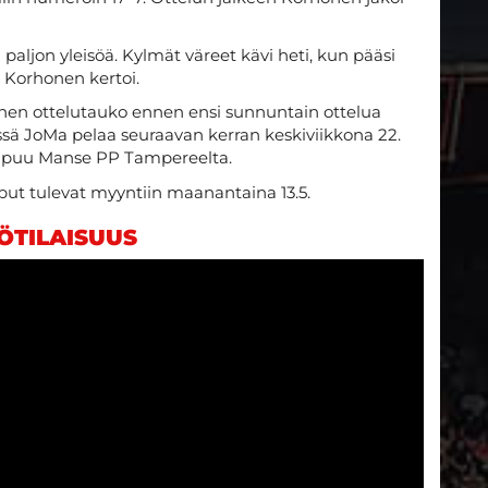
i paljon yleisöä. Kylmät väreet kävi heti, kun pääsi
 Korhonen kertoi.
inen ottelutauko ennen ensi sunnuntain ottelua
sä JoMa pelaa seuraavan kerran keskiviikkona 22.
saapuu Manse PP Tampereelta.
put tulevat myyntiin maanantaina 13.5.
ÖTILAISUUS