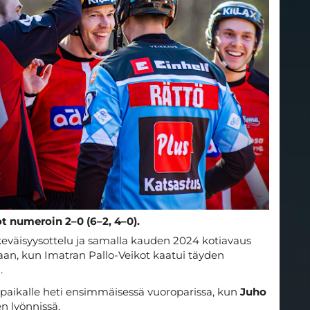
t numeroin 2–0 (6–2, 4–0).
eväisyysottelu ja samalla kauden 2024 kotiavaus
an, kun Imatran Pallo-Veikot kaatui täyden
.
n paikalle heti ensimmäisessä vuoroparissa, kun
Juho
n lyönnissä.