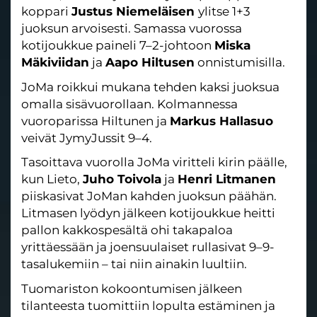
koppari
Justus Niemeläisen
ylitse 1+3
juoksun arvoisesti. Samassa vuorossa
kotijoukkue paineli 7–2-johtoon
Miska
Mäkiviidan
ja
Aapo Hiltusen
onnistumisilla.
JoMa roikkui mukana tehden kaksi juoksua
omalla sisävuorollaan. Kolmannessa
vuoroparissa Hiltunen ja
Markus Hallasuo
veivät JymyJussit 9–4.
Tasoittava vuorolla JoMa viritteli kirin päälle,
kun Lieto,
Juho Toivola
ja
Henri Litmanen
piiskasivat JoMan kahden juoksun päähän.
Litmasen lyödyn jälkeen kotijoukkue heitti
pallon kakkospesältä ohi takapaloa
yrittäessään ja joensuulaiset rullasivat 9–9-
tasalukemiin – tai niin ainakin luultiin.
Tuomariston kokoontumisen jälkeen
tilanteesta tuomittiin lopulta estäminen ja