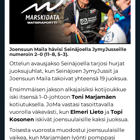
Joensuun Maila hävisi Seinäjoella JymyJusseille
numeroin 2–0 (11–8, 5–3).
Ottelun avausjakso Seinäjoella tarjosi hurjat
juoksujuhlat, kun Seinäjoen JymyJussit ja
Joensuun Maila takoivat yhteensä 19 juoksua.
Ensimmäisen jakson alkajaisiksi kotijoukkue
iski itsensä 1–0-johtoon
Toni Marjamäen
kotiutuksella. JoMa vastasi tasoittavalla
vuorolla väkevästi, kun
Elmeri Lieto
ja
Topi
Kosonen
iskivät joensuulaisille kaksi juoksua.
Toisesta vuorosta muodostui joensuulaisille
vaikea, kun Marjamäen lyönti pomppasi