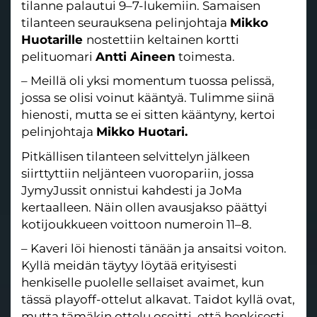
tilanne palautui 9–7-lukemiin. Samaisen
tilanteen seurauksena pelinjohtaja
Mikko
Huotarille
nostettiin keltainen kortti
pelituomari
Antti Aineen
toimesta.
– Meillä oli yksi momentum tuossa pelissä,
jossa se olisi voinut kääntyä. Tulimme siinä
hienosti, mutta se ei sitten kääntyny, kertoi
pelinjohtaja
Mikko Huotari.
Pitkällisen tilanteen selvittelyn jälkeen
siirttyttiin neljänteen vuoropariin, jossa
JymyJussit onnistui kahdesti ja JoMa
kertaalleen. Näin ollen avausjakso päättyi
kotijoukkueen voittoon numeroin 11–8.
– Kaveri löi hienosti tänään ja ansaitsi voiton.
Kyllä meidän täytyy löytää erityisesti
henkiselle puolelle sellaiset avaimet, kun
tässä playoff-ottelut alkavat. Taidot kyllä ovat,
mutta tämäkin ottelu osoitti, että henkisesti