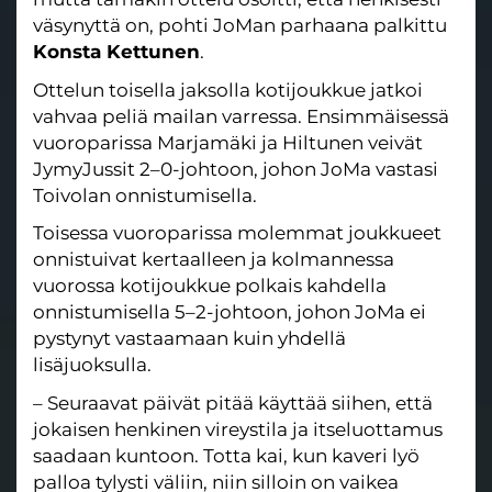
väsynyttä on, pohti JoMan parhaana palkittu
Konsta Kettunen
.
Ottelun toisella jaksolla kotijoukkue jatkoi
vahvaa peliä mailan varressa. Ensimmäisessä
vuoroparissa Marjamäki ja Hiltunen veivät
JymyJussit 2–0-johtoon, johon JoMa vastasi
Toivolan onnistumisella.
Toisessa vuoroparissa molemmat joukkueet
onnistuivat kertaalleen ja kolmannessa
vuorossa kotijoukkue polkais kahdella
onnistumisella 5–2-johtoon, johon JoMa ei
pystynyt vastaamaan kuin yhdellä
lisäjuoksulla.
– Seuraavat päivät pitää käyttää siihen, että
jokaisen henkinen vireystila ja itseluottamus
saadaan kuntoon. Totta kai, kun kaveri lyö
palloa tylysti väliin, niin silloin on vaikea