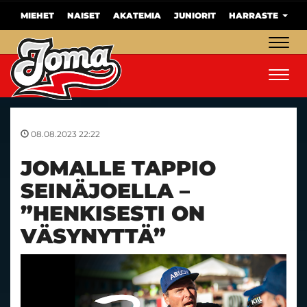
MIEHET
NAISET
AKATEMIA
JUNIORIT
HARRASTE
Navig
Navig
08.08.2023 22:22
JOMALLE TAPPIO
SEINÄJOELLA –
”HENKISESTI ON
VÄSYNYTTÄ”