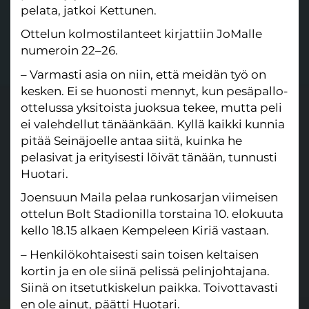
pelata, jatkoi Kettunen.
Ottelun kolmostilanteet kirjattiin JoMalle
numeroin 22–26.
– Varmasti asia on niin, että meidän työ on
kesken. Ei se huonosti mennyt, kun pesäpallo-
ottelussa yksitoista juoksua tekee, mutta peli
ei valehdellut tänäänkään. Kyllä kaikki kunnia
pitää Seinäjoelle antaa siitä, kuinka he
pelasivat ja erityisesti löivät tänään, tunnusti
Huotari.
Joensuun Maila pelaa runkosarjan viimeisen
ottelun Bolt Stadionilla torstaina 10. elokuuta
kello 18.15 alkaen Kempeleen Kiriä vastaan.
– Henkilökohtaisesti sain toisen keltaisen
kortin ja en ole siinä pelissä pelinjohtajana.
Siinä on itsetutkiskelun paikka. Toivottavasti
en ole ainut, päätti Huotari.