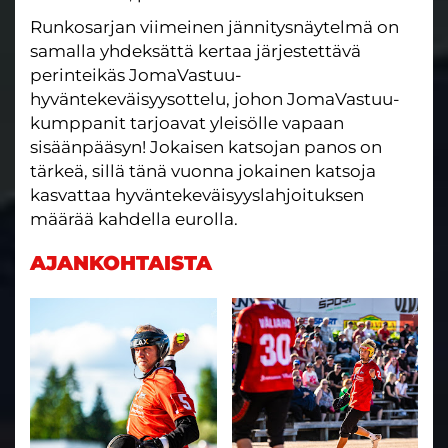
Runkosarjan viimeinen jännitysnäytelmä on
samalla yhdeksättä kertaa järjestettävä
perinteikäs JomaVastuu-
hyväntekeväisyysottelu, johon JomaVastuu-
kumppanit tarjoavat yleisölle vapaan
sisäänpääsyn! Jokaisen katsojan panos on
tärkeä, sillä tänä vuonna jokainen katsoja
kasvattaa hyväntekeväisyyslahjoituksen
määrää kahdella eurolla.
AJANKOHTAISTA