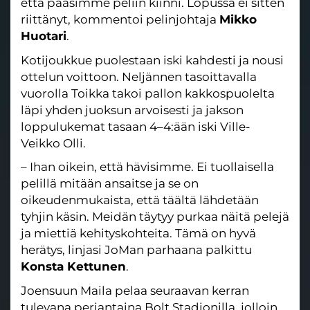
että pääsimme peliin kiinni. Lopussa ei sitten
riittänyt, kommentoi pelinjohtaja
Mikko
Huotari
.
Kotijoukkue puolestaan iski kahdesti ja nousi
ottelun voittoon. Neljännen tasoittavalla
vuorolla Toikka takoi pallon kakkospuolelta
läpi yhden juoksun arvoisesti ja jakson
loppulukemat tasaan 4–4:ään iski Ville-
Veikko Olli.
– Ihan oikein, että hävisimme. Ei tuollaisella
pelillä mitään ansaitse ja se on
oikeudenmukaista, että täältä lähdetään
tyhjin käsin. Meidän täytyy purkaa näitä pelejä
ja miettiä kehityskohteita. Tämä on hyvä
herätys, linjasi JoMan parhaana palkittu
Konsta Kettunen
.
Joensuun Maila pelaa seuraavan kerran
tulevana perjantaina Bolt Stadionilla, jolloin