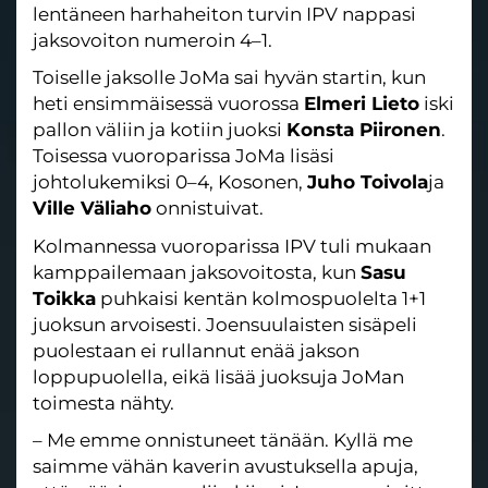
lentäneen harhaheiton turvin IPV nappasi
jaksovoiton numeroin 4–1.
Toiselle jaksolle JoMa sai hyvän startin, kun
heti ensimmäisessä vuorossa
Elmeri Lieto
iski
pallon väliin ja kotiin juoksi
Konsta Piironen
.
Toisessa vuoroparissa JoMa lisäsi
johtolukemiksi 0–4, Kosonen,
Juho Toivola
ja
Ville Väliaho
onnistuivat.
Kolmannessa vuoroparissa IPV tuli mukaan
kamppailemaan jaksovoitosta, kun
Sasu
Toikka
puhkaisi kentän kolmospuolelta 1+1
juoksun arvoisesti. Joensuulaisten sisäpeli
puolestaan ei rullannut enää jakson
loppupuolella, eikä lisää juoksuja JoMan
toimesta nähty.
– Me emme onnistuneet tänään. Kyllä me
saimme vähän kaverin avustuksella apuja,