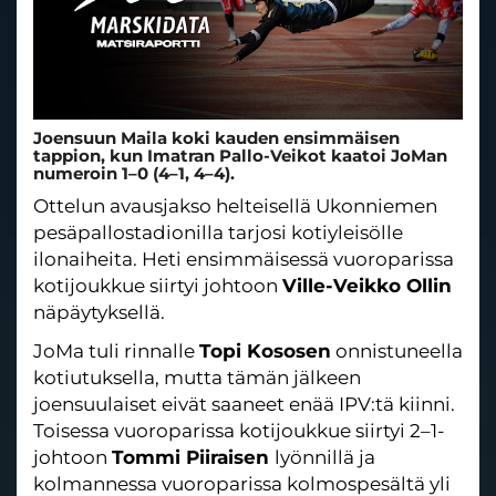
Joensuun Maila koki kauden ensimmäisen
tappion, kun Imatran Pallo-Veikot kaatoi JoMan
numeroin 1–0 (4–1, 4–4).
Ottelun avausjakso helteisellä Ukonniemen
pesäpallostadionilla tarjosi kotiyleisölle
ilonaiheita. Heti ensimmäisessä vuoroparissa
kotijoukkue siirtyi johtoon
Ville-Veikko Ollin
näpäytyksellä.
JoMa tuli rinnalle
Topi Kososen
onnistuneella
kotiutuksella, mutta tämän jälkeen
joensuulaiset eivät saaneet enää IPV:tä kiinni.
Toisessa vuoroparissa kotijoukkue siirtyi 2–1-
johtoon
Tommi Piiraisen
lyönnillä ja
kolmannessa vuoroparissa kolmospesältä yli