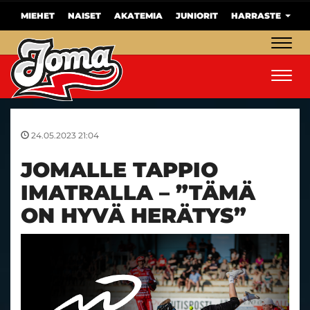
MIEHET
NAISET
AKATEMIA
JUNIORIT
HARRASTE
Navig
Navig
24.05.2023 21:04
JOMALLE TAPPIO
IMATRALLA – ”TÄMÄ
ON HYVÄ HERÄTYS”