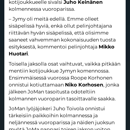
kotijoukkueelle sivalsi
Juho Keinänen
kolmennessa vuoroparissa.
– Jymy oli meitä edellä. Emme olleet
sisäpelissä hyviä, enkä ollut pelinjohtajana
riittävän hyvän sisäpelissä, että olisimme
saaneet vahvemman kokonaisuuden tuosta
esityksestä, kommentoi pelinjohtaja
Mikko
Huotari
.
Toisella jaksolla osat vaihtuvat, vaikka pitkään
mentiin kotijoukkue Jymyn komennossa.
Ensimmäisessä vuorossa Roope Korhonen
onnistui kotiuttamaan
Niko Korhosen
, jonka
jälkeen JoMan tasoitusta odoteltiin
kolmannen vuoroparin tasoittavalle saakka.
JoMan lyöjäjokeri Juho Toivola onnistui
tärkeisiin paikkoihin kolmannessa ja
neljännessä vuoroparissa ja näiden juoksun
myötä JoMa nappasi toisen jakson voiton