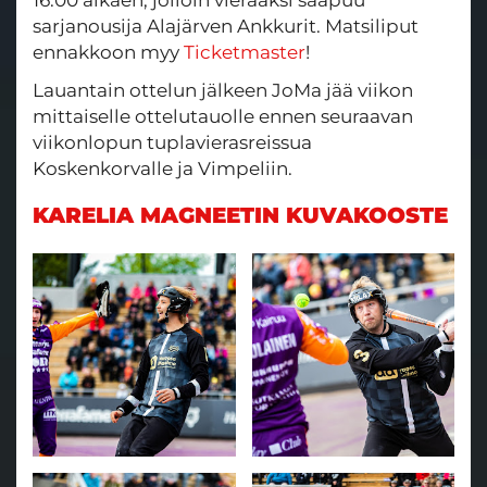
16.00 alkaen, jolloin vieraaksi saapuu
sarjanousija Alajärven Ankkurit. Matsiliput
ennakkoon myy
Ticketmaster
!
Lauantain ottelun jälkeen JoMa jää viikon
mittaiselle ottelutauolle ennen seuraavan
viikonlopun tuplavierasreissua
Koskenkorvalle ja Vimpeliin.
KARELIA MAGNEETIN KUVAKOOSTE