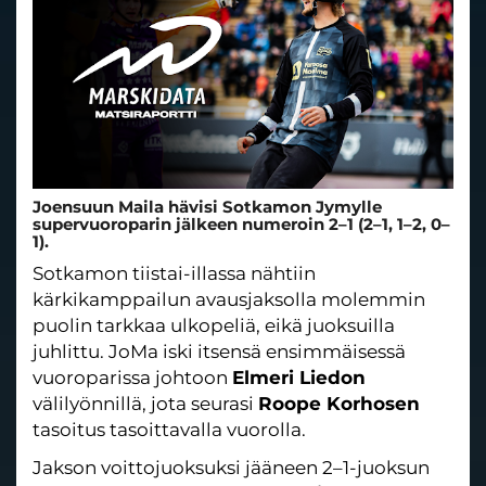
Joensuun Maila hävisi Sotkamon Jymylle
supervuoroparin jälkeen numeroin 2–1 (2–1, 1–2, 0–
1).
Sotkamon tiistai-illassa nähtiin
kärkikamppailun avausjaksolla molemmin
puolin tarkkaa ulkopeliä, eikä juoksuilla
juhlittu. JoMa iski itsensä ensimmäisessä
vuoroparissa johtoon
Elmeri Liedon
välilyönnillä, jota seurasi
Roope Korhosen
tasoitus tasoittavalla vuorolla.
Jakson voittojuoksuksi jääneen 2–1-juoksun