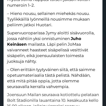
numeroin 1–2.
– Hieno nousu, sellainen miehekäs nousu.
Tyylikkäillä lyönneillä nousimme mukaan
peliinm jatkoi Huotari.
Supervuoroparissa Jymy aloitti sisävuorolla,
jossa nähtiin yksi onnistuminen
Juho
Keinäsen
mailasta. Läpi pelin JoMaa
vaivanneet haasteet sisäpelissä vesittivät
sisäpelin, eikä joensuulaisten toimesta
juoksuja nähty.
– Olen erittäin tyytyväinen siitä, että saimme
opetusmateriaalia tästä pelistä. Nähdään,
että mitä pitää oppia, jotta olemme
seuraavalla kerralla vahvempia.
Joensuun Mailan seuraava kotiottelu pelataan
Bolt Stadionilla lauantaina 10. kesäkuuta kello