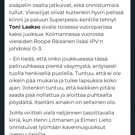
sisäpelin osalta jatkuivat, eikä onnistumisia
tullut. Vierailijat olivat kuitenkin hyvin pelissä
kiinni ja paluun Superpesis-kentille tehnyt
Toni Laakso
sivalsi toisessa vuoroparissa
kaksi juoksua. Kolmannessa vuorossa
vieraiden Roope Räisänen lisäsi IPV:n
johdoksi 0–3.
– En tiedä, että onko joukkueessa tässä
peliruuhkassa pientä väsymystä, erityisesti
tuolla henkisellä puolella. Tuntuu, että ei ole
oikein pää mukana ja tulee lapsuksia koko
ajan. Jotenkin tuntuu, että kaikkien pitäisi
saada pää nollattua ja aloittaa puhtaalta
pöydältä. Itselläni ainakin on sellainen olo.
JoMa viritteli vielä neljännen tasoittavalla
kiriä, kun Henri Litmanen ja Elmeri Lieto
onnistuivat lyömään kavennusjuoksut
joensuulaisille.