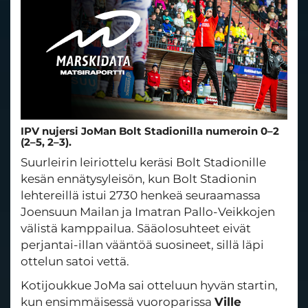
IPV nujersi JoMan Bolt Stadionilla numeroin 0–2
(2–5, 2–3).
Suurleirin leiriottelu keräsi Bolt Stadionille
kesän ennätysyleisön, kun Bolt Stadionin
lehtereillä istui 2730 henkeä seuraamassa
Joensuun Mailan ja Imatran Pallo-Veikkojen
välistä kamppailua. Sääolosuhteet eivät
perjantai-illan vääntöä suosineet, sillä läpi
ottelun satoi vettä.
Kotijoukkue JoMa sai otteluun hyvän startin,
kun ensimmäisessä vuoroparissa
Ville