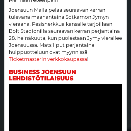
Joensuun Maila pelaa seuraavan kerran
tulevana maanantaina Sotkamon Jymyn
vieraana. Pesisherkkua kansalle tarjoillaan
Bolt Stadionilla seuraavan kerran perjantaina
28. heinäkuuta, kun puolestaan Jymy vierailee
Joensuussa. Matsiliput perjantaina
huippuotteluun ovat myynnissä
Ticketmasterin verkkokaupassa
!
BUSINESS JOENSUUN
LEHDISTÖTILAISUUS