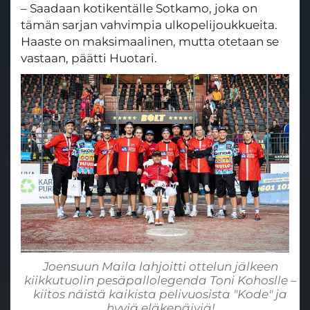
– Saadaan kotikentälle Sotkamo, joka on
tämän sarjan vahvimpia ulkopelijoukkueita.
Haaste on maksimaalinen, mutta otetaan se
vastaan, päätti Huotari.
Joensuun Maila lahjoitti ottelun jälkeen
kiikkutuolin pesäpallolegenda Toni Kohoslle –
kiitos näistä kaikista pelivuosista "Kode" ja
hyviä eläkepäiviä!