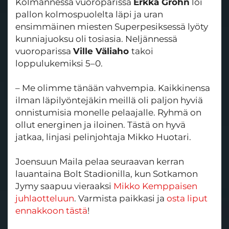
Kolmannessa vuoroparissa
Erkka Gröhn
löi
pallon kolmospuolelta läpi ja uran
ensimmäinen miesten Superpesiksessä lyöty
kunniajuoksu oli tosiasia. Neljännessä
vuoroparissa
Ville Väliaho
takoi
loppulukemiksi 5–0.
– Me olimme tänään vahvempia. Kaikkinensa
ilman läpilyöntejäkin meillä oli paljon hyviä
onnistumisia monelle pelaajalle. Ryhmä on
ollut energinen ja iloinen. Tästä on hyvä
jatkaa, linjasi pelinjohtaja Mikko Huotari.
Joensuun Maila pelaa seuraavan kerran
lauantaina Bolt Stadionilla, kun Sotkamon
Jymy saapuu vieraaksi
Mikko Kemppaisen
juhlaotteluun
. Varmista paikkasi ja
osta liput
ennakkoon tästä
!