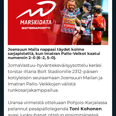
Joensuun Maila nappasi täydet kolme
sarjapistettä, kun Imatran Pallo-Veikot kaatui
numeroin 2–0 (6–2, 5–0).
JomaVastuu-hyväntekeväisyysottelu keräsi
torstai-iltana Bolt Stadionille 2312-päisen
kotiyleisön seuraamaan Joensuun Mailan ja
Imatran Pallo-Veikkojen välistä
runkosarjakamppailua.
Uransa viimeistä otteluaan Pohjois-Karjalassa
pelannut pesäpallolegenda
Toni Kohonen
avasi juoksuhanat ottelun ensimmäisessä