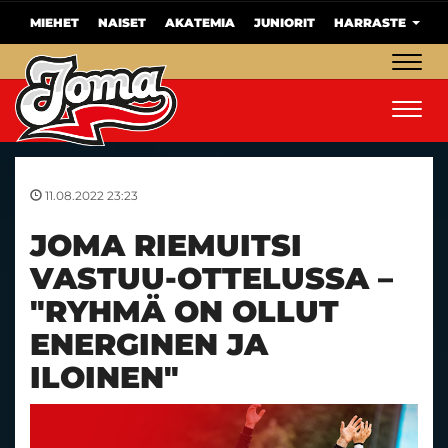
MIEHET
NAISET
AKATEMIA
JUNIORIT
HARRASTE
Navig
Navig
11.08.2022 23:23
JOMA RIEMUITSI
VASTUU-OTTELUSSA –
"RYHMÄ ON OLLUT
ENERGINEN JA
ILOINEN"