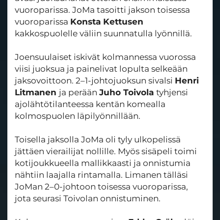
vuoroparissa. JoMa tasoitti jakson toisessa
vuoroparissa
Konsta Kettusen
kakkospuolelle väliin suunnatulla lyönnillä.
Joensuulaiset iskivät kolmannessa vuorossa
viisi juoksua ja painelivat lopulta selkeään
jaksovoittoon. 2–1-johtojuoksun sivalsi
Henri
Litmanen
ja perään
Juho Toivola
tyhjensi
ajolähtötilanteessa kentän komealla
kolmospuolen läpilyönnillään.
Toisella jaksolla JoMa oli tyly ulkopelissä
jättäen vierailijat nollille. Myös sisäpeli toimi
kotijoukkueella mallikkaasti ja onnistumia
nähtiin laajalla rintamalla. Limanen tälläsi
JoMan 2–0-johtoon toisessa vuoroparissa,
jota seurasi Toivolan onnistuminen.