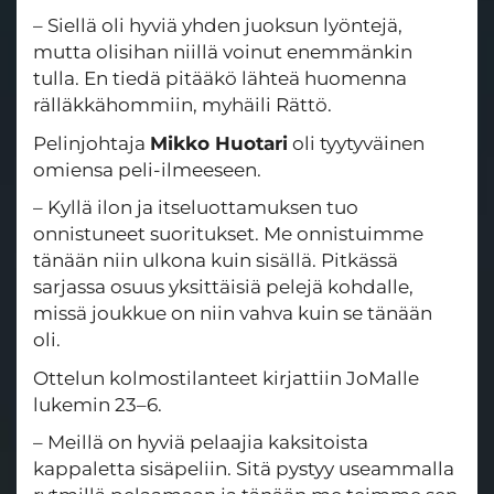
– Siellä oli hyviä yhden juoksun lyöntejä,
mutta olisihan niillä voinut enemmänkin
tulla. En tiedä pitääkö lähteä huomenna
rälläkkähommiin, myhäili Rättö.
Pelinjohtaja
Mikko Huotari
oli tyytyväinen
omiensa peli-ilmeeseen.
– Kyllä ilon ja itseluottamuksen tuo
onnistuneet suoritukset. Me onnistuimme
tänään niin ulkona kuin sisällä. Pitkässä
sarjassa osuus yksittäisiä pelejä kohdalle,
missä joukkue on niin vahva kuin se tänään
oli.
Ottelun kolmostilanteet kirjattiin JoMalle
lukemin 23–6.
– Meillä on hyviä pelaajia kaksitoista
kappaletta sisäpeliin. Sitä pystyy useammalla