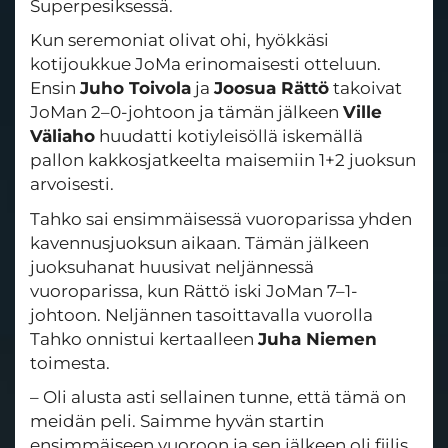
Superpesiksessä.
Kun seremoniat olivat ohi, hyökkäsi
kotijoukkue JoMa erinomaisesti otteluun.
Ensin
Juho Toivola
ja
Joosua Rättö
takoivat
JoMan 2–0-johtoon ja tämän jälkeen
Ville
Väliaho
huudatti kotiyleisöllä iskemällä
pallon kakkosjatkeelta maisemiin 1+2 juoksun
arvoisesti.
Tahko sai ensimmäisessä vuoroparissa yhden
kavennusjuoksun aikaan. Tämän jälkeen
juoksuhanat huusivat neljännessä
vuoroparissa, kun Rättö iski JoMan 7–1-
johtoon. Neljännen tasoittavalla vuorolla
Tahko onnistui kertaalleen
Juha Niemen
toimesta.
– Oli alusta asti sellainen tunne, että tämä on
meidän peli. Saimme hyvän startin
ensimmäiseen vuoroon ja sen jälkeen oli fiilis,