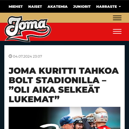
MIEHET
NAISET
AKATEMIA
JUNIORIT
HARRASTE
Navig
Navig
04.07.2024 23:07
JOMA KURITTI TAHKOA
BOLT STADIONILLA –
”OLI AIKA SELKEÄT
LUKEMAT”