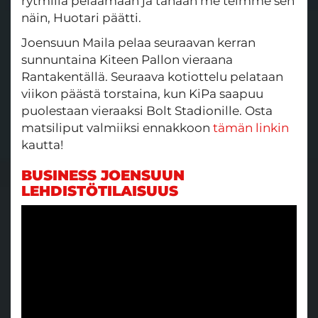
rytmillä pelaamaan ja tänään me teimme sen
näin, Huotari päätti.
Joensuun Maila pelaa seuraavan kerran
sunnuntaina Kiteen Pallon vieraana
Rantakentällä. Seuraava kotiottelu pelataan
viikon päästä torstaina, kun KiPa saapuu
puolestaan vieraaksi Bolt Stadionille. Osta
matsiliput valmiiksi ennakkoon
tämän linkin
kautta!
BUSINESS JOENSUUN
LEHDISTÖTILAISUUS