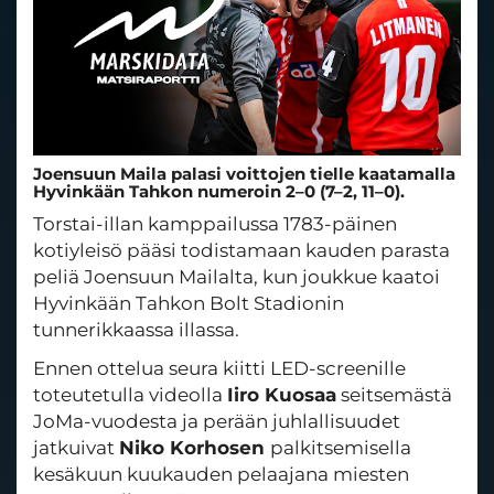
Joensuun Maila palasi voittojen tielle kaatamalla
Hyvinkään Tahkon numeroin 2–0 (7–2, 11–0).
Torstai-illan kamppailussa 1783-päinen
kotiyleisö pääsi todistamaan kauden parasta
peliä Joensuun Mailalta, kun joukkue kaatoi
Hyvinkään Tahkon Bolt Stadionin
tunnerikkaassa illassa.
Ennen ottelua seura kiitti LED-screenille
toteutetulla videolla
Iiro Kuosaa
seitsemästä
JoMa-vuodesta ja perään juhlallisuudet
jatkuivat
Niko Korhosen
palkitsemisella
kesäkuun kuukauden pelaajana miesten