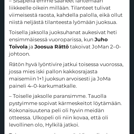
– Sisäpeliä emme saaneet lähtemään
liikkeelle oikein millään. Tilanteet tulivat
viimeisestä raosta, kahdella palolla, eikä ollut
niistä neljästä tilanteesta lyömään juoksua.
Toisella jaksolla juoksuhanat aukesivat heti
ensimmäisessä vuoroparissa, kun
Juho
Toivola
ja
Joosua Rättö
takoivat JoMan 2–0-
johtoon.
Rätön hyvä lyöntivire jatkui toisessa vuorossa,
jossa mies iski pallon kakkosrajasta
maisemiin 1+1 juoksun arvoisesti ja JoMa
paineli 4–0-karkumatkalle.
– Toiselle jaksolle paransimme. Tauolla
pystyimme sopivat kärmeskeitot löytämään.
Kokonaisuutena peli oli hyvin meidän
otteessa. Ulkopeli oli niin kovaa, että oli
levollinen olo, Hylkilä jatkoi.