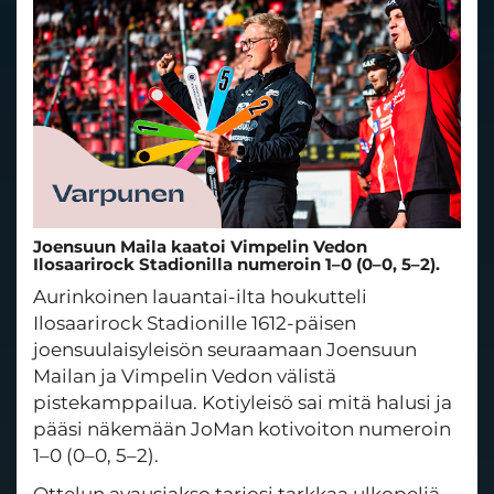
Joensuun Maila kaatoi Vimpelin Vedon
Ilosaarirock Stadionilla numeroin 1–0 (0–0, 5–2).
Aurinkoinen lauantai-ilta houkutteli
Ilosaarirock Stadionille 1612-päisen
joensuulaisyleisön seuraamaan Joensuun
Mailan ja Vimpelin Vedon välistä
pistekamppailua. Kotiyleisö sai mitä halusi ja
pääsi näkemään JoMan kotivoiton numeroin
1–0 (0–0, 5–2).
Ottelun avausjakso tarjosi tarkkaa ulkopeliä