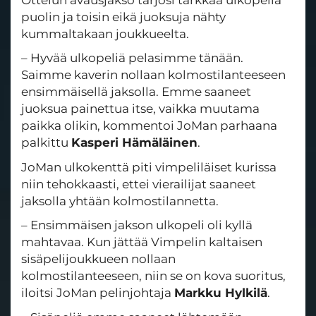
puolin ja toisin eikä juoksuja nähty
kummaltakaan joukkueelta.
– Hyvää ulkopeliä pelasimme tänään.
Saimme kaverin nollaan kolmostilanteeseen
ensimmäisellä jaksolla. Emme saaneet
juoksua painettua itse, vaikka muutama
paikka olikin, kommentoi JoMan parhaana
palkittu
Kasperi Hämäläinen
.
JoMan ulkokenttä piti vimpeliläiset kurissa
niin tehokkaasti, ettei vierailijat saaneet
jaksolla yhtään kolmostilannetta.
– Ensimmäisen jakson ulkopeli oli kyllä
mahtavaa. Kun jättää Vimpelin kaltaisen
sisäpelijoukkueen nollaan
kolmostilanteeseen, niin se on kova suoritus,
iloitsi JoMan pelinjohtaja
Markku Hylkilä
.