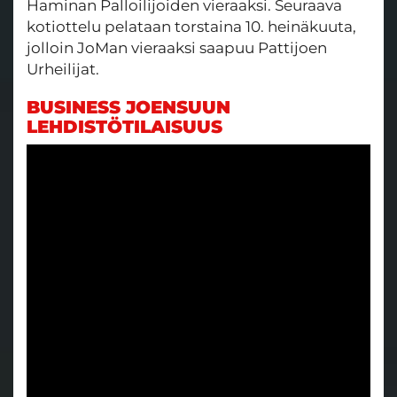
Haminan Palloilijoiden vieraaksi. Seuraava
kotiottelu pelataan torstaina 10. heinäkuuta,
jolloin JoMan vieraaksi saapuu Pattijoen
Urheilijat.
BUSINESS JOENSUUN
LEHDISTÖTILAISUUS