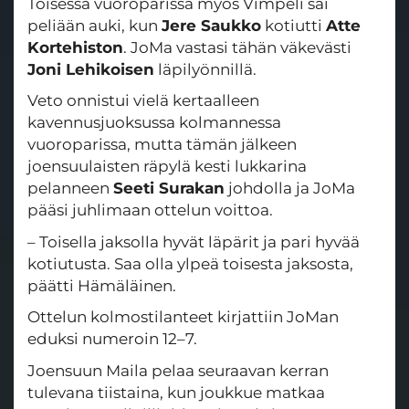
Toisessa vuoroparissa myös Vimpeli sai
peliään auki, kun
Jere Saukko
kotiutti
Atte
Kortehiston
. JoMa vastasi tähän väkevästi
Joni Lehikoisen
läpilyönnillä.
Veto onnistui vielä kertaalleen
kavennusjuoksussa kolmannessa
vuoroparissa, mutta tämän jälkeen
joensuulaisten räpylä kesti lukkarina
pelanneen
Seeti Surakan
johdolla ja JoMa
pääsi juhlimaan ottelun voittoa.
– Toisella jaksolla hyvät läpärit ja pari hyvää
kotiutusta. Saa olla ylpeä toisesta jaksosta,
päätti Hämäläinen.
Ottelun kolmostilanteet kirjattiin JoMan
eduksi numeroin 12–7.
Joensuun Maila pelaa seuraavan kerran
tulevana tiistaina, kun joukkue matkaa