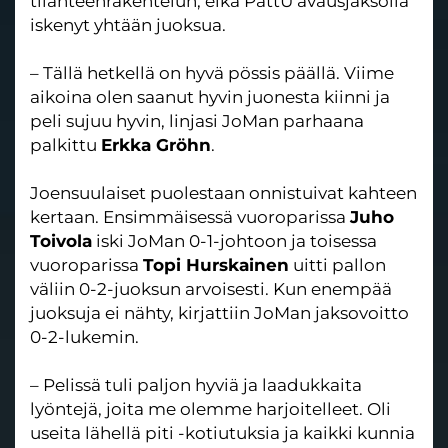
tilanteenrakentelun, eikä PattU avausjaksolla
iskenyt yhtään juoksua.
– Tällä hetkellä on hyvä pössis päällä. Viime
aikoina olen saanut hyvin juonesta kiinni ja
peli sujuu hyvin, linjasi JoMan parhaana
palkittu
Erkka Gröhn
.
Joensuulaiset puolestaan onnistuivat kahteen
kertaan. Ensimmäisessä vuoroparissa
Juho
Toivola
iski JoMan 0-1-johtoon ja toisessa
vuoroparissa
Topi Hurskainen
uitti pallon
väliin 0-2-juoksun arvoisesti. Kun enempää
juoksuja ei nähty, kirjattiin JoMan jaksovoitto
0-2-lukemin.
– Pelissä tuli paljon hyviä ja laadukkaita
lyöntejä, joita me olemme harjoitelleet. Oli
useita lähellä piti -kotiutuksia ja kaikki kunnia