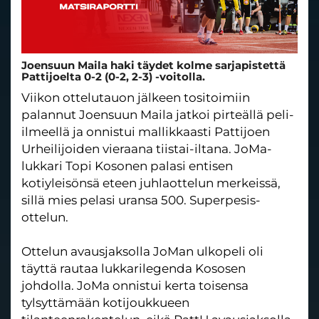
Joensuun Maila haki täydet kolme sarjapistettä
Pattijoelta 0-2 (0-2, 2-3) -voitolla.
Viikon ottelutauon jälkeen tositoimiin
palannut Joensuun Maila jatkoi pirteällä peli-
ilmeellä ja onnistui mallikkaasti Pattijoen
Urheilijoiden vieraana tiistai-iltana. JoMa-
lukkari Topi Kosonen palasi entisen
kotiyleisönsä eteen juhlaottelun merkeissä,
sillä mies pelasi uransa 500. Superpesis-
ottelun.
Ottelun avausjaksolla JoMan ulkopeli oli
täyttä rautaa lukkarilegenda Kososen
johdolla. JoMa onnistui kerta toisensa
tylsyttämään kotijoukkueen