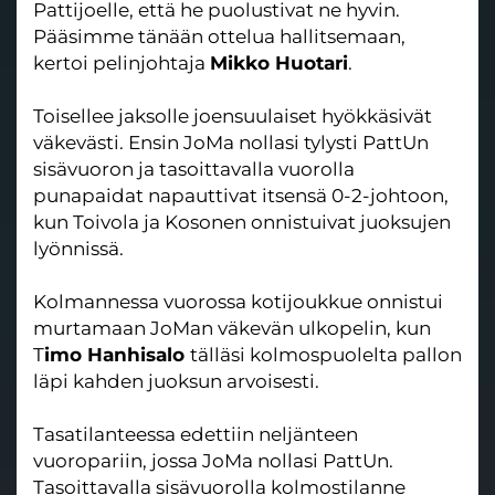
Pattijoelle, että he puolustivat ne hyvin.
Pääsimme tänään ottelua hallitsemaan,
kertoi pelinjohtaja
Mikko Huotari
.
Toisellee jaksolle joensuulaiset hyökkäsivät
väkevästi. Ensin JoMa nollasi tylysti PattUn
sisävuoron ja tasoittavalla vuorolla
punapaidat napauttivat itsensä 0-2-johtoon,
kun Toivola ja Kosonen onnistuivat juoksujen
lyönnissä.
Kolmannessa vuorossa kotijoukkue onnistui
murtamaan JoMan väkevän ulkopelin, kun
T
imo Hanhisalo
tälläsi kolmospuolelta pallon
läpi kahden juoksun arvoisesti.
Tasatilanteessa edettiin neljänteen
vuoropariin, jossa JoMa nollasi PattUn.
Tasoittavalla sisävuorolla kolmostilanne