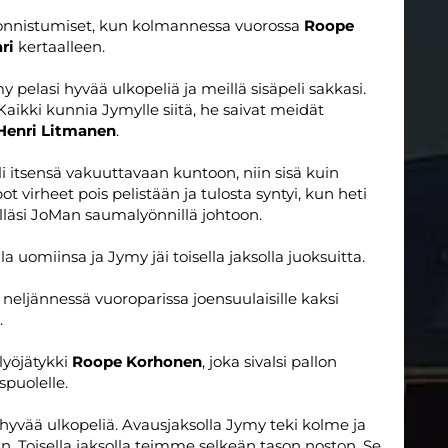
n onnistumiset, kun kolmannessa vuorossa
Roope
ri
kertaalleen.
y pelasi hyvää ulkopeliä ja meillä sisäpeli sakkasi.
 Kaikki kunnia Jymylle siitä, he saivat meidät
Henri Litmanen
.
teli itsensä vakuuttavaan kuntoon, niin sisä kuin
ot virheet pois pelistään ja tulosta syntyi, kun heti
lläsi JoMan saumalyönnillä johtoon.
la uomiinsa ja Jymy jäi toisella jaksolla juoksuitta.
neljännessä vuoroparissa joensuulaisille kaksi
.
lyöjätykki
Roope Korhonen
, joka sivalsi pallon
spuolelle.
yvää ulkopeliä. Avausjaksolla Jymy teki kolme ja
. Toisella jaksolla teimme selkeän tason noston. Se