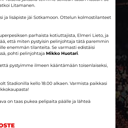
jatkoi Litamanen.
i ja lisäpiste jäi Sotkamoon. Ottelun kolmostilanteet
uperpesiksen parhaista kotiuttajista, Elmeri Lieto, ja
tyttää, että miten pystyisin pelinjohtaja tätä paremmin
le enemmän tilanteita. Se varmasti edistäisi
sä, pohti pelinjohtaja
Mikko Huotari
.
että pystyimme ilmeen kääntämään toisenlaiseksi,
t Stadionilla kello 18.00 alkaen. Varmista paikkasi
erkkokaupasta!
va on taas pukea pelipaita päälle ja lähteä
OSTE