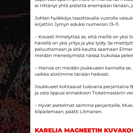
ei riittänyt yhtä pistettä enempään tänään, 
JoMan hyökkäys tasoittavalla vuorolla vaisuks
kirjattiin Jymyn eduksi numeroin 13–11.
– Kovasti ihmetyttää se, että meillä on yksi S
hänellä on yksi yritys ja yksi lyöty. Se mieti
peluuttamaan ja sitä kautta saamaan Elmeril
meidän menestymistä näissä tiukoissa peleis
– Hienoa on meidän joukkueen kannalta se, 
vaikka aloitimme tänään heikosti.
Joukkueet kohtaavat tulevana perjantaina Bol
ja osta lippusi ennakkoon Ticketmasterin v
– Hyvät asetelmat saimme perjantaille. Muka
kilpailemaan, päätti Litmanen.
KARELIA MAGNEETIN KUVAKO