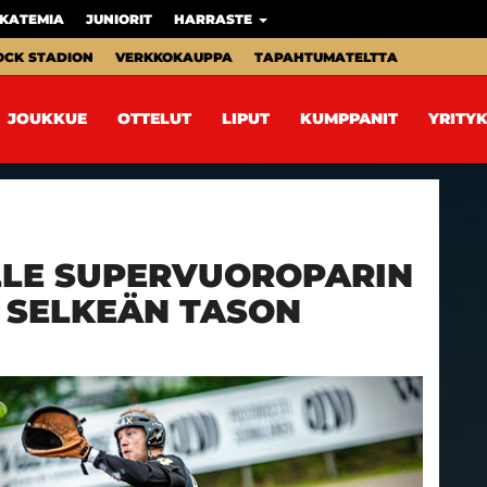
KATEMIA
JUNIORIT
HARRASTE
OCK STADION
VERKKOKAUPPA
TAPAHTUMATELTTA
JOUKKUE
OTTELUT
LIPUT
KUMPPANIT
YRITYK
LLE SUPERVUOROPARIN
E SELKEÄN TASON