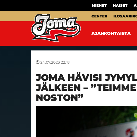
MIEHET
NAISET
A
CENTER
ILOSAARIR
AJANKOHTAISTA
24.07.2023 22:18
JOMA HÄVISI JYMY
JÄLKEEN – ”TEIMM
NOSTON”