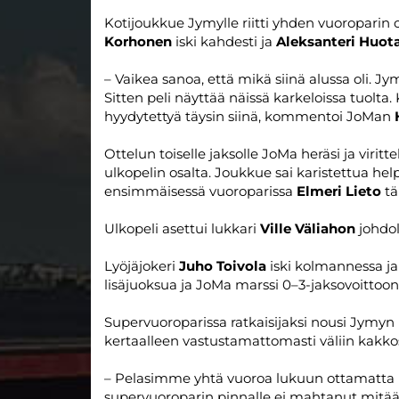
Kotijoukkue Jymylle riitti yhden vuoropari
Korhonen
iski kahdesti ja
Aleksanteri Huota
– Vaikea sanoa, että mikä siinä alussa oli. Jym
Sitten peli näyttää näissä karkeloissa tuolta.
hyydytettyä täysin siinä, kommentoi JoMan
Ottelun toiselle jaksolle JoMa heräsi ja virit
ulkopelin osalta. Joukkue sai karistettua help
ensimmäisessä vuoroparissa
Elmeri Lieto
tä
Ulkopeli asettui lukkari
Ville Väliahon
johdol
Lyöjäjokeri
Juho Toivola
iski kolmannessa ja 
lisäjuoksua ja JoMa marssi 0–3-jaksovoittoon
Supervuoroparissa ratkaisijaksi nousi Jymyn 
kertaalleen vastustamattomasti väliin kakko
– Pelasimme yhtä vuoroa lukuun ottamatta h
supervuoroparin pinnalle ei mahtanut mitään