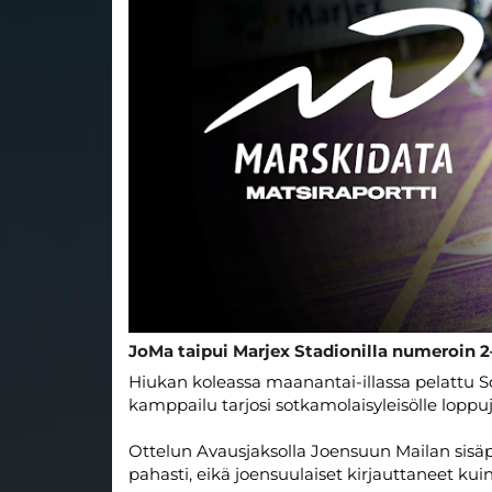
JoMa taipui Marjex Stadionilla numeroin 2–1
Hiukan koleassa maanantai-illassa pelattu
kamppailu tarjosi sotkamolaisyleisölle loppuje
Ottelun Avausjaksolla Joensuun Mailan sisäpel
pahasti, eikä joensuulaiset kirjauttaneet ku