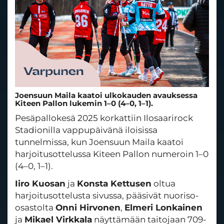
Joensuun Maila kaatoi ulkokauden avauksessa
Kiteen Pallon lukemin 1–0 (4–0, 1–1).
Pesäpallokesä 2025 korkattiin Ilosaarirock
Stadionilla vappupäivänä iloisissa
tunnelmissa, kun Joensuun Maila kaatoi
harjoitusottelussa Kiteen Pallon numeroin 1–0
(4–0, 1–1).
Iiro Kuosan
ja
Konsta Kettusen
oltua
harjoitusottelusta sivussa, pääsivät nuoriso-
osastolta
Onni Hirvonen
,
Elmeri Lonkainen
ja
Mikael Virkkala
näyttämään taitojaan 709-