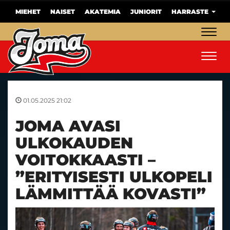
MIEHET
NAISET
AKATEMIA
JUNIORIT
HARRASTE
Navig
Navig
01.05.2025 21:02
JOMA AVASI
ULKOKAUDEN
VOITOKKAASTI –
”ERITYISESTI ULKOPELI
LÄMMITTÄÄ KOVASTI”