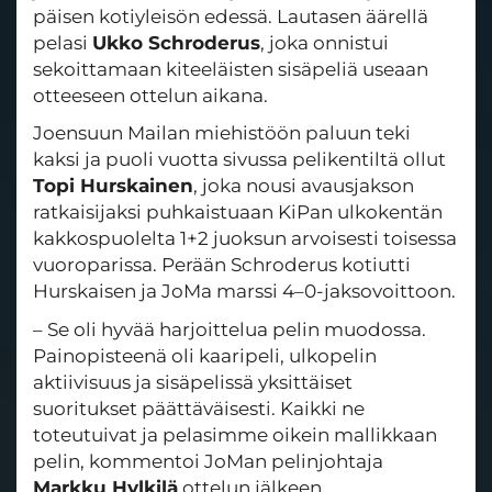
päisen kotiyleisön edessä. Lautasen äärellä
pelasi
Ukko Schroderus
, joka onnistui
sekoittamaan kiteeläisten sisäpeliä useaan
otteeseen ottelun aikana.
Joensuun Mailan miehistöön paluun teki
kaksi ja puoli vuotta sivussa pelikentiltä ollut
Topi Hurskainen
, joka nousi avausjakson
ratkaisijaksi puhkaistuaan KiPan ulkokentän
kakkospuolelta 1+2 juoksun arvoisesti toisessa
vuoroparissa. Perään Schroderus kotiutti
Hurskaisen ja JoMa marssi 4–0-jaksovoittoon.
– Se oli hyvää harjoittelua pelin muodossa.
Painopisteenä oli kaaripeli, ulkopelin
aktiivisuus ja sisäpelissä yksittäiset
suoritukset päättäväisesti. Kaikki ne
toteutuivat ja pelasimme oikein mallikkaan
pelin, kommentoi JoMan pelinjohtaja
Markku Hylkilä
ottelun jälkeen.