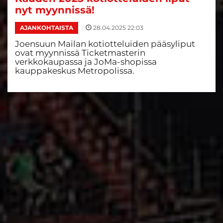
nyt myynnissä!
|
28.04.2025 22:03
AJANKOHTAISTA
Joensuun Mailan kotiotteluiden pääsyliput
ovat myynnissä Ticketmasterin
verkkokaupassa ja JoMa-shopissa
kauppakeskus Metropolissa.