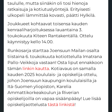
taululle, mutta siinäkin oli tosi hienoja
ratkaisuja ja kotiutuslyöntejä. Erityisesti
ulkopeli lämmittää kovasti, päätti Hylkilä.
Joukkueet kohtaavat toisensa kauden
kenraaliharjoituksessa lauantaina 3.
toukokuuta Kiteen Rantakentällä. Ottelu
käynnistyy kello 14.00.
Runkosarja starttaa Joensuun Mailan osalta
tiistaina 6. toukokuuta kotiottelulla Imatrana
Pallo-Veikkoja vastaan! Osta liput ennakkoon
tämän
linkin kautta
. Kotiavaus on samalla
kauden 2025 koululais- ja opiskelija ottelu,
johon Joensuun kaupungin koululaisilla ja
Itä-Suomen yliopiston, Karelia
Ammattikorkeakoulun ja Riverian
opiskelijoilla on vapaa sisäänpääsy! Lue lisää
opiskelijaottelusta
tästä linkistä
!