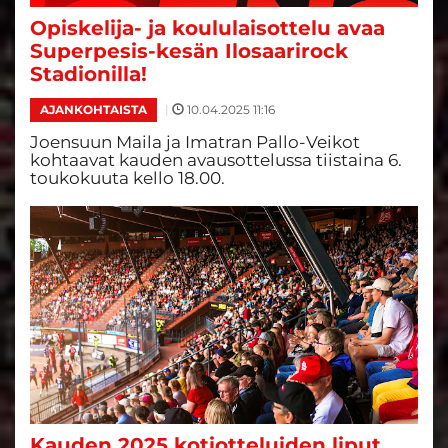
Opiskelija- ja koululaisottelu avaa
Superpesis-kesän Ilosaarirock
Stadionilla!
|
10.04.2025 11:16
AJANKOHTAISTA
Joensuun Maila ja Imatran Pallo-Veikot
kohtaavat kauden avausottelussa tiistaina 6.
toukokuuta kello 18.00.
Kauden 2025 kotiotteluiden liput