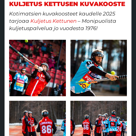
KULJETUS KETTUSEN KUVAKOOSTE
Kotimatsien kuvakoosteet kaudelle 2025
tarjoaa
Kuljetus Kettunen
– Monipuolista
kuljetuspalvelua jo vuodesta 1976!