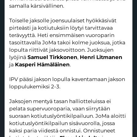
samalla kärsivällinen.
Toiselle jaksolle joensuulaiset hyökkäsivät
pirteästi ja kotiutuksiin löytyi tarvittavaa
terävyyttä. Heti ensimmäisen vuoroparin
tasoittavalla JoMa takoi kolme juoksua, jotka
lopulta riittivät jaksovoittoon. Juoksujen
lyöjinä
Samuel Tirkkonen
,
Henri Litmanen
ja
Kasperi Hämäläinen
.
IPV pääsi jakson lopulla kaventamaan jakson
loppulukemiksi 2-3.
Jaksojen mentyä tasan halliotteluissa ei
pelata supervuoroparia, vaan siirrytään
suoraan kotiutuslyöntikilpailuun. JoMa aloitti
kotiutuslyöntikilpailun sisävuorolla, jossa
kaksi paria viidestä onnistui. Onnistuneet