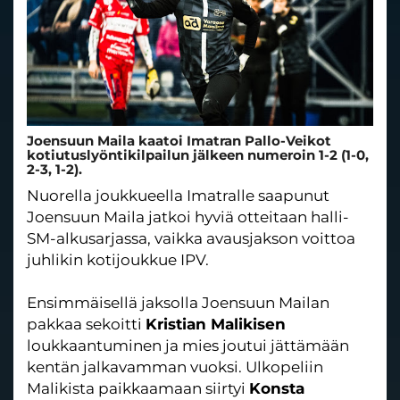
Joensuun Maila kaatoi Imatran Pallo-Veikot
kotiutuslyöntikilpailun jälkeen numeroin 1-2 (1-0,
2-3, 1-2).
Nuorella joukkueella Imatralle saapunut
Joensuun Maila jatkoi hyviä otteitaan halli-
SM-alkusarjassa, vaikka avausjakson voittoa
juhlikin kotijoukkue IPV.
Ensimmäisellä jaksolla Joensuun Mailan
pakkaa sekoitti
Kristian Malikisen
loukkaantuminen ja mies joutui jättämään
kentän jalkavamman vuoksi. Ulkopeliin
Malikista paikkaamaan siirtyi
Konsta