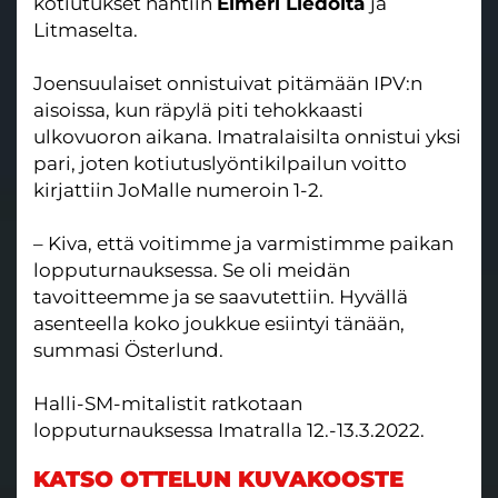
kotiutukset nähtiin
Elmeri Liedolta
ja
Litmaselta.
Joensuulaiset onnistuivat pitämään IPV:n
aisoissa, kun räpylä piti tehokkaasti
ulkovuoron aikana. Imatralaisilta onnistui yksi
pari, joten kotiutuslyöntikilpailun voitto
kirjattiin JoMalle numeroin 1-2.
– Kiva, että voitimme ja varmistimme paikan
lopputurnauksessa. Se oli meidän
tavoitteemme ja se saavutettiin. Hyvällä
asenteella koko joukkue esiintyi tänään,
summasi Österlund.
Halli-SM-mitalistit ratkotaan
lopputurnauksessa Imatralla 12.-13.3.2022.
KATSO OTTELUN KUVAKOOSTE