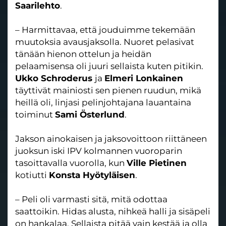
Saarilehto
.
– Harmittavaa, että jouduimme tekemään
muutoksia avausjaksolla. Nuoret pelasivat
tänään hienon ottelun ja heidän
pelaamisensa oli juuri sellaista kuten pitikin.
Ukko Schroderus
ja
Elmeri Lonkainen
täyttivät mainiosti sen pienen ruudun, mikä
heillä oli, linjasi pelinjohtajana lauantaina
toiminut
Sami Österlund
.
Jakson ainokaisen ja jaksovoittoon riittäneen
juoksun iski IPV kolmannen vuoroparin
tasoittavalla vuorolla, kun
Ville Pietinen
kotiutti
Konsta Hyötyläisen
.
– Peli oli varmasti sitä, mitä odottaa
saattoikin. Hidas alusta, nihkeä halli ja sisäpeli
on hankalaa. Sellaista pitää vain kestää ja olla