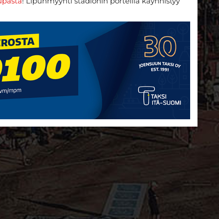
upasta
! Lipunmyynti stadionin porteilla käynnistyy