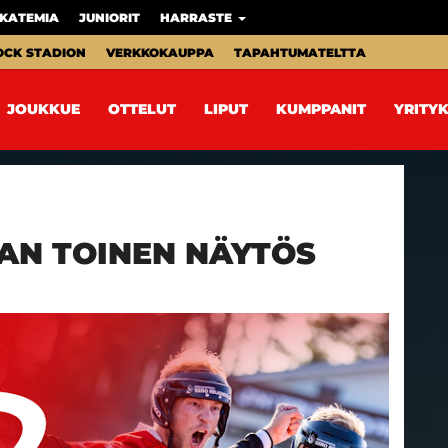
KATEMIA
JUNIORIT
HARRASTE
OCK STADION
VERKKOKAUPPA
TAPAHTUMATELTTA
JOUKKUE
OTTELUT
LIPUT
KUMPPANIT
YRITYK
AN TOINEN NÄYTÖS