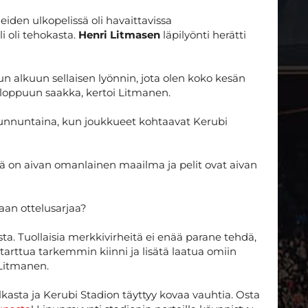
den ulkopelissä oli havaittavissa
i oli tehokasta.
Henri Litmasen
läpilyönti herätti
elun alkuun sellaisen lyönnin, jota olen koko kesän
ta loppuun saakka, kertoi Litmanen.
 sunnuntaina, kun joukkueet kohtaavat Kerubi
mä on aivan omanlainen maailma ja pelit ovat aivan
maan ottelusarjaa?
a. Tuollaisia merkkivirheitä ei enää parane tehdä,
 tarttua tarkemmin kiinni ja lisätä laatua omiin
i Litmanen.
kasta ja Kerubi Stadion täyttyy kovaa vauhtia. Osta