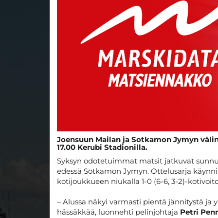
Joensuun Mailan ja Sotkamon Jymyn väline
17.00 Kerubi Stadionilla.
Syksyn odotetuimmat matsit jatkuvat sunnun
edessä Sotkamon Jymyn. Ottelusarja käynnist
kotijoukkueen niukalla 1-0 (6-6, 3-2)-kotivoito
– Alussa näkyi varmasti pientä jännitystä ja yl
hässäkkää, luonnehti pelinjohtaja
Petri Pen