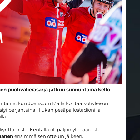
n puolivälieräsarja jatkuu sunnuntaina kello
taina, kun Joensuun Maila kohtaa kotiyleisön
yi perjantaina Hiukan pesäpallostadionilla
lla.
iyrittämistä. Kentällä oli paljon ylimääräistä
nanen
ensimmäisen ottelun jälkeen.