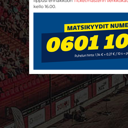
lippusi ennakkoon
Ticketmasterin verkkoka
kello 16.00.