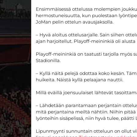
Ensimmäisessä ottelussa molempien joukkuei
hermostuneisuutta, kun puolestaan lyöntipel
JoMan pelin ottelun avausjaksolla.
– Hyvä aloitus ottelusarjalle. Sain siihen ott
ajan harjoitellut. Playoff-meininkiä oli alus
Playoff-meininkiä on taatusti tarjolla myös
Stadionilla.
– Kyllä näitä pelejä odottaa koko kesän. Tä
huikeita. Näistä kyllä pelaajana nauttii.
Millä eväillä joensuulaiset lähtevät tasoitta
– Lähdetään parantamaan perjantain ottelust
mitä perjantaina meiltä nähtiin. Niihin pitää
lyönteihin sisäpelissä, niin hyvä tulee, päätt
Lipunmyynti sunnuntain otteluun on ollut vil