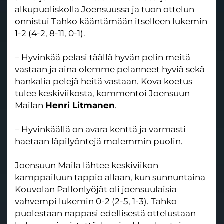
alkupuoliskolla Joensuussa ja tuon ottelun
onnistui Tahko kääntämään itselleen lukemin
1-2 (4-2, 8-11, 0-1).
– Hyvinkää pelasi täällä hyvän pelin meitä
vastaan ja aina olemme pelanneet hyviä sekä
hankalia pelejä heitä vastaan. Kova koetus
tulee keskiviikosta, kommentoi Joensuun
Mailan
Henri Litmanen
.
– Hyvinkäällä on avara kenttä ja varmasti
haetaan läpilyöntejä molemmin puolin.
Joensuun Maila lähtee keskiviikon
kamppailuun tappio allaan, kun sunnuntaina
Kouvolan Pallonlyöjät oli joensuulaisia
vahvempi lukemin 0-2 (2-5, 1-3). Tahko
puolestaan nappasi edellisestä ottelustaan