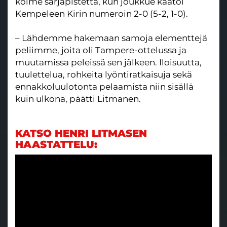
kolme sarjapistettä, kun joukkue kaatoi
Kempeleen Kirin numeroin 2-0 (5-2, 1-0).
– Lähdemme hakemaan samoja elementtejä
peliimme, joita oli Tampere-ottelussa ja
muutamissa peleissä sen jälkeen. Iloisuutta,
tuulettelua, rohkeita lyöntiratkaisuja sekä
ennakkoluulotonta pelaamista niin sisällä
kuin ulkona, päätti Litmanen.
KATSO HENRI LITMASEN
HAASTATTELU: