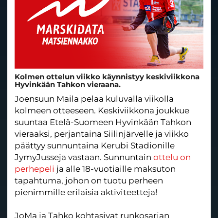
Kolmen ottelun viikko käynnistyy keskiviikkona
Hyvinkään Tahkon vieraana.
Joensuun Maila pelaa kuluvalla viikolla
kolmeen otteeseen. Keskiviikkona joukkue
suuntaa Etelä-Suomeen Hyvinkään Tahkon
vieraaksi, perjantaina Siilinjärvelle ja viikko
päättyy sunnuntaina Kerubi Stadionille
JymyJusseja vastaan. Sunnuntain
ottelu on
perhepeli
ja alle 18-vuotiaille maksuton
tapahtuma, johon on tuotu perheen
pienimmille erilaisia aktiviteetteja!
JoMa ja Tahko kohtasivat runkosarjan