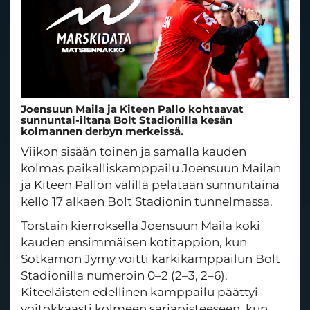
Joensuun Maila ja Kiteen Pallo kohtaavat
sunnuntai-iltana Bolt Stadionilla kesän
kolmannen derbyn merkeissä.
Viikon sisään toinen ja samalla kauden
kolmas paikalliskamppailu Joensuun Mailan
ja Kiteen Pallon välillä pelataan sunnuntaina
kello 17 alkaen Bolt Stadionin tunnelmassa.
Torstain kierroksella Joensuun Maila koki
kauden ensimmäisen kotitappion, kun
Sotkamon Jymy voitti kärkikamppailun Bolt
Stadionilla numeroin 0–2 (2–3, 2–6).
Kiteeläisten edellinen kamppailu päättyi
voitokkaasti kolmeen sarjapisteeseen, kun