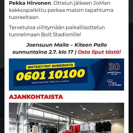
Pekka Hirvonen
. Ottelun jälkeen JoMan
kakkospalkittu perkaa matsin tapahtuma
tuoreeltaan.
Tervetuloa viihtymään paikallisottelun
tunnelmaan Bolt Stadionille!
Joensuun Maila – Kiteen Pallo
sunnuntaina 2.7. klo 17 |
Osta liput tästä!
AJANKOHTAISTA