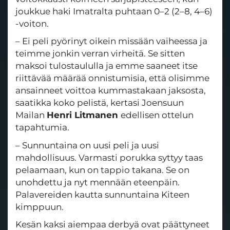
joukkue haki Imatralta puhtaan 0–2 (2–8, 4–6)
-voiton.
– Ei peli pyörinyt oikein missään vaiheessa ja
teimme jonkin verran virheitä. Se sitten
maksoi tulostaululla ja emme saaneet itse
riittävää määrää onnistumisia, että olisimme
ansainneet voittoa kummastakaan jaksosta,
saatikka koko pelistä, kertasi Joensuun
Mailan
Henri Litmanen
edellisen ottelun
tapahtumia.
– Sunnuntaina on uusi peli ja uusi
mahdollisuus. Varmasti porukka syttyy taas
pelaamaan, kun on tappio takana. Se on
unohdettu ja nyt mennään eteenpäin.
Palavereiden kautta sunnuntaina Kiteen
kimppuun.
Kesän kaksi aiempaa derbyä ovat päättyneet