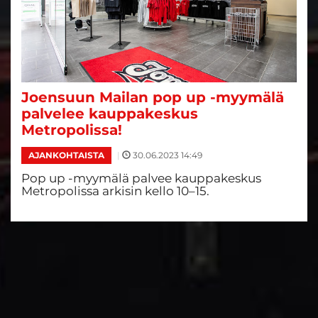
Joensuun Mailan pop up -myymälä
palvelee kauppakeskus
Metropolissa!
|
30.06.2023 14:49
AJANKOHTAISTA
Pop up -myymälä palvee kauppakeskus
Metropolissa arkisin kello 10–15.