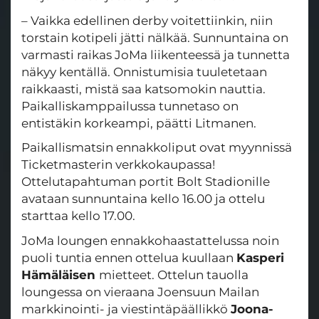
– Vaikka edellinen derby voitettiinkin, niin
torstain kotipeli jätti nälkää. Sunnuntaina on
varmasti raikas JoMa liikenteessä ja tunnetta
näkyy kentällä. Onnistumisia tuuletetaan
raikkaasti, mistä saa katsomokin nauttia.
Paikalliskamppailussa tunnetaso on
entistäkin korkeampi, päätti Litmanen.
Paikallismatsin ennakkoliput ovat myynnissä
Ticketmasterin verkkokaupassa!
Ottelutapahtuman portit Bolt Stadionille
avataan sunnuntaina kello 16.00 ja ottelu
starttaa kello 17.00.
JoMa loungen ennakkohaastattelussa noin
puoli tuntia ennen ottelua kuullaan
Kasperi
Hämäläisen
mietteet. Ottelun tauolla
loungessa on vieraana Joensuun Mailan
markkinointi- ja viestintäpäällikkö
Joona-