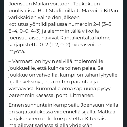
Joensuun Mailan voittoon. Toukokuun
puolivälissä Bolt Stadionilla JoMa voitti KiPan
värikkäiden vaiheiden jälkeen
kotiutuslyöntikilpailussa numeroin 2–1 (3–5,
8–4, 0–0, 4–3) ja aiemmin tällä viikolla
joensuulaiset hakivat Rantakentältä kolme
sarjapistettä 0–2 (1–2, 0–2) -vierasvoiton
myötä.
– Varmasti on hyvin selvillä molemmille
joukkueille, että kuinka toinen pelaa. Se
joukkue on vahvoilla, kumpi on tähän lyhyelle
ajalle keksinyt, että miten parantaa ja
vastaavasti kummalla oma sapluuna pysyy
paremmin kasassa, pohti Litmanen.
Ennen sunnuntain kamppailu Joensuun Maila
on sarjataulukossa viidennellä sijalla. Matkaa
sarjakärkeen on kolme pistettä. Kiteeläiset
majailevat sarjassa sijalla yhdeksän.