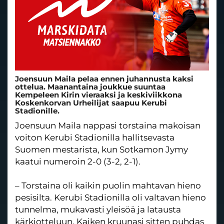
Joensuun Maila pelaa ennen juhannusta kaksi
ottelua. Maanantaina joukkue suuntaa
Kempeleen Kirin vieraaksi ja keskiviikkona
Koskenkorvan Urheilijat saapuu Kerubi
Stadionille.
Joensuun Maila nappasi torstaina makoisan
voiton Kerubi Stadionilla hallitsevasta
Suomen mestarista, kun Sotkamon Jymy
kaatui numeroin 2-0 (3-2, 2-1).
– Torstaina oli kaikin puolin mahtavan hieno
pesisilta. Kerubi Stadionilla oli valtavan hieno
tunnelma, mukavasti yleisöä ja latausta
kärkiotteluun. Kaiken kruunasi sitten puhdas