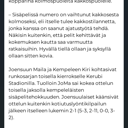
kopparina kolmospuolelta kakkospuolelle.
– Sisäpelissä numero on vaihtunut kakkosesta
kolmoseksi, eli itselle tulee kakkostilannetta,
jonka kanssa on saanut ajatustyötä tehdä.
Näkisin kuitenkin, että pelit kehittävät ja
kokemuksen kautta saa varmuutta
ratkaisuihin. Hyvällä tiellä ollaan ja syksyllä
ollaan sitten kovia.
Joensuun Maila ja Kempeleen Kiri kohtasivat
runkosarjan toisella kierrokselle Kerubi
Stadionilla. Tuolloin JoMa sai kokea ottelun
toisella jaksolla kempeleläisten
sisäpelitehokkuuden. Joensuulaiset käänsivät
ottelun kuitenkin kotiutuslyöntikilpailun
jälkeen itselleen lukemin 2-1 (5-3, 2-11, 0-0, 3-
2).