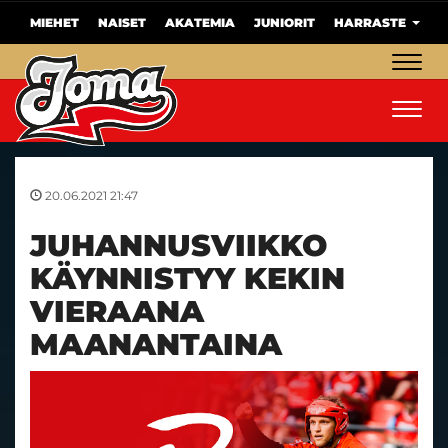
MIEHET
NAISET
AKATEMIA
JUNIORIT
HARRASTE
Navig
Navig
20.06.2021 21:47
JUHANNUSVIIKKO
KÄYNNISTYY KEKIN
VIERAANA
MAANANTAINA