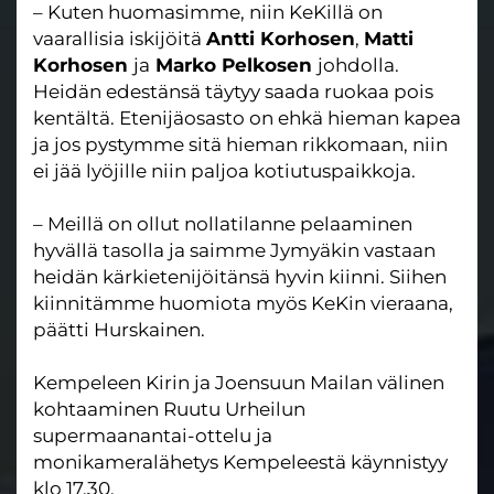
– Kuten huomasimme, niin KeKillä on
vaarallisia iskijöitä
Antti Korhosen
,
Matti
Korhosen
ja
Marko Pelkosen
johdolla.
Heidän edestänsä täytyy saada ruokaa pois
kentältä. Etenijäosasto on ehkä hieman kapea
ja jos pystymme sitä hieman rikkomaan, niin
ei jää lyöjille niin paljoa kotiutuspaikkoja.
– Meillä on ollut nollatilanne pelaaminen
hyvällä tasolla ja saimme Jymyäkin vastaan
heidän kärkietenijöitänsä hyvin kiinni. Siihen
kiinnitämme huomiota myös KeKin vieraana,
päätti Hurskainen.
Kempeleen Kirin ja Joensuun Mailan välinen
kohtaaminen Ruutu Urheilun
supermaanantai-ottelu ja
monikameralähetys Kempeleestä käynnistyy
klo 17.30.