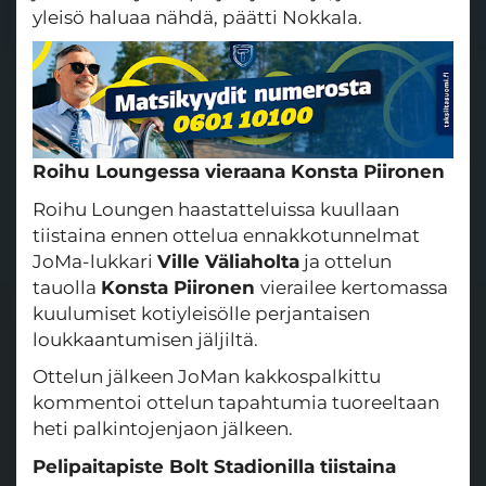
yleisö haluaa nähdä, päätti Nokkala.
Roihu Loungessa vieraana Konsta Piironen
Roihu Loungen haastatteluissa kuullaan
tiistaina ennen ottelua ennakkotunnelmat
JoMa-lukkari
Ville Väliaholta
ja ottelun
tauolla
Konsta Piironen
vierailee kertomassa
kuulumiset kotiyleisölle perjantaisen
loukkaantumisen jäljiltä.
Ottelun jälkeen JoMan kakkospalkittu
kommentoi ottelun tapahtumia tuoreeltaan
heti palkintojenjaon jälkeen.
Pelipaitapiste Bolt Stadionilla tiistaina