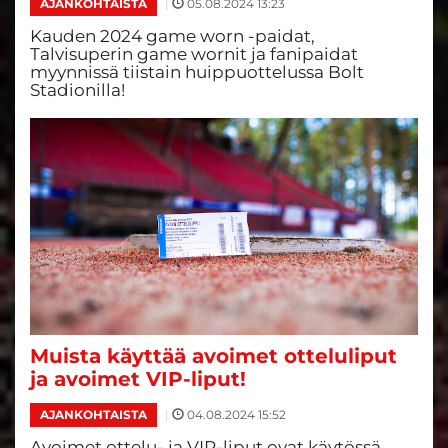
|
05.08.2024 13:23
AJANKOHTAISTA
Kauden 2024 game worn -paidat,
Talvisuperin game wornit ja fanipaidat
myynnissä tiistain huippuottelussa Bolt
Stadionilla!
Muista käyttää avoimet otteluliput
ja avoimet VIP-liput!
|
04.08.2024 15:52
AJANKOHTAISTA
Avoimet ottelu- ja VIP-liput ovat käytössä