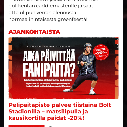
golfkentän caddiemasterille ja saat
ottelulipun verran alennusta
normaalihintaisesta greenfeestä!
AJANKOHTAISTA
Pelipaitapiste palvee tiistaina Bolt
Stadionilla – matsilipulla ja
kausikortilla paidat -20%!