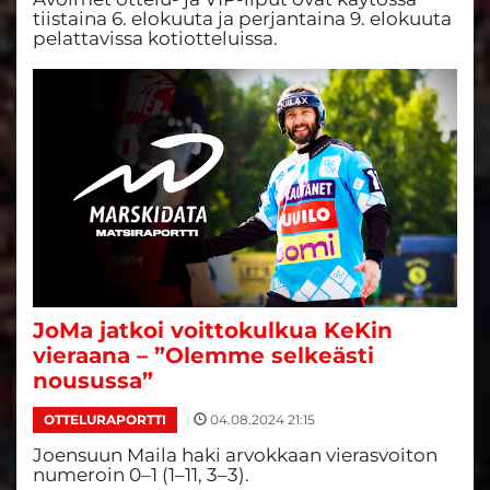
tiistaina 6. elokuuta ja perjantaina 9. elokuuta
pelattavissa kotiotteluissa.
JoMa jatkoi voittokulkua KeKin
vieraana – ”Olemme selkeästi
nousussa”
|
04.08.2024 21:15
OTTELURAPORTTI
Joensuun Maila haki arvokkaan vierasvoiton
numeroin 0–1 (1–11, 3–3).