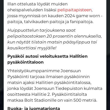
Illan ottelusta löydät muiden
oheispalveluiden lisäksi
pelipaitapisteen
,
jossa myynnissä on kauden 2024 game worn -
paitoja, talvikauden paitoja ja fanipaitoja.
Huippuottelun tarjouksena saat
pelipaitaostoksen 20 prosentin alennuksella,
kun näytät tiistain matsin pääsylippua tai
kausikorttiasi myyjälle!
Pysäköi autosi veloituksetta Hallitien
pysäköintitaloon
Yhteistyökumppanimme Joensuun
Pysäköinti tarjoaa ilmaisen pysäköinnin
matsin ajaksi Hallitien pysäköintitalossa,
jonka löydät Joensuun Tiedepuiston kulmalta
osoitteesta Hallitie 2. Pysäköintitalolta
matkaa Bolt Stadionille on vain 500 metriä.
Ruoka- ja juomatarjonta