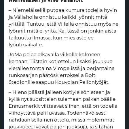
Niemeläisen
ja
Ville Väliahon
.
– Niemeläisellä putoaa kumura todella hyvin
ja Väliaholla onnistuu kaikki lyönnit mitä
yrittää. Tuntuu, että Villellä onnistuu myös ne
lyönnit mitä ei yritä. Kai tässä on jonkinlaista
taikuutta ilmassa, kun mies astelee
lyöntipaikalle.
JoMa pelaa alkavalla viikolla kolmeen
kertaan. Tiistain kotiottelun lisäksi joukkue
vierailee torstaina Vimpelissä ja perjantaina
runkosarjan päätöskierroksella Bolt
Stadionille saapuu Kouvolan Pallonlyöjät.
– Hieno päästä jälleen kotiyleisön eteen ja
kyllä nyt suosittelen tulemaan paikan päälle.
Ennusmerkit viittaavat siihen, että on todella
viihdyttävä peli luvassa. Todennäköisesti
nähdään sellainen ottelu, missä molemmat
joukkueet lyövät paljon juoksuja, ja sitähän