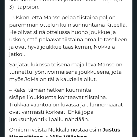
3) -tappion.
– Uskon, että Manse pelaa tiistaina paljon
paremman ottelun kuin sunnuntaina Kiteellä.
He olivat siinä ottelussa huono joukkue ja
uskon, että palaavat tiistaina omalle tasolleen
ja ovat hyvä joukkue taas kerran, Nokkala
jatkoi.
Sarjataulukossa toisena majaileva Manse on
tunnettu lyöntivoimaisena joukkueena, jota
myös JoMa on tällä kaudella ollut.
– Kaksi tämän hetken kuuminta
sisäpelijoukkuetta kohtaavat tiistaina.
Tiukkaa vääntöä on luvassa ja tilannemäärät
ovat varmasti korkeat. Ehkä jopa
juoksunlyöntikilpailu nähdään.
Omien riveistä Nokkala nostaa esiin
Justus