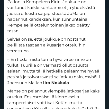
Pallon ja Kempeleen Kirin. Joukkue on
voittanut kaikki kohtaamiset ja yhdeksästä
jaossa olleesta sarjapisteestä JoMa on
napannut kahdeksan, kun sunnuntaina
Kempeleellä ottelun toinen jakso päättyi
tasan.
Selvää on se, että joukkue on nostanut
pelillistä tasoaan alkusarjan otteluihin
verrattuna.
– En tiedä mistä tämä hyvä vireemme on
tullut. Tuurilla on varmasti ollut osuutta
asiaan, mutta tällä hetkellä pelaamme hyvää
pesistä ja toivottavasti se jatkuu näin, myhäili
Joensuun Mailan
Iiro Nokkala
.
Manse on pelannut ylempää jatkosarjaa kaksi
ottelua. Ensimmäisellä kierroksella
tamperelaiset voittivat KeKin, mutta
sunnuntaina Kiteellä joukkue koki 1–0 (1–0, 3–