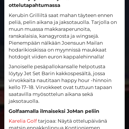
ottelutapahtumassa
Kerubin Grilliltä saat mahan täyteen ennen
peliä, pelin aikana ja jaksotauolla. Tarjolla on
muun muassa makkaraperunoita,
ranskalaisia, kanagyrosta ja wingsejä.
Pienempään nälkään Joensuun Mailan
hodarikioskissa on myynnissä maukkaat
hotdogit viiden euron kappalehinnalla!
Janoiselle pesäpallokansalle helpotusta
löytyy Jet Set Barin kakkospesältä, jossa
virvokkaita nautitaan happy hour -hinnoin
kello 17–18. Virvokkeet ovat tuttuun tapaan
saatavilla myösottelun aikana sekä
jaksotauolla.
Golfaamalla ilmaiseksi JoMan peliin
Karelia Golf
tarjoaa: Näytä ottelupäivänä
matsin ennakkolippua Kontioniemen