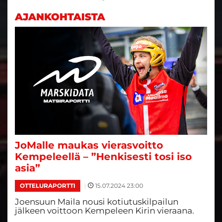
AJANKOHTAISTA
JoMalle maukas vierasvoitto
Kempeleellä – ”Henkisesti tosi iso
asia”
|
15.07.2024 23:00
OTTELURAPORTTI
Joensuun Maila nousi kotiutuskilpailun
jälkeen voittoon Kempeleen Kirin vieraana.