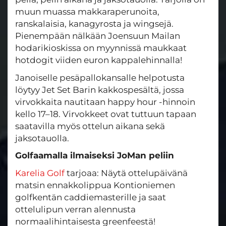
muun muassa makkaraperunoita,
ranskalaisia, kanagyrosta ja wingsejä.
Pienempään nälkään Joensuun Mailan
hodarikioskissa on myynnissä maukkaat
hotdogit viiden euron kappalehinnalla!
Janoiselle pesäpallokansalle helpotusta
löytyy Jet Set Barin kakkospesältä, jossa
virvokkaita nautitaan happy hour -hinnoin
kello 17–18. Virvokkeet ovat tuttuun tapaan
saatavilla myös ottelun aikana sekä
jaksotauolla.
Golfaamalla ilmaiseksi JoMan peliin
Karelia Golf
tarjoaa: Näytä ottelupäivänä
matsin ennakkolippua Kontioniemen
golfkentän caddiemasterille ja saat
ottelulipun verran alennusta
normaalihintaisesta greenfeestä!