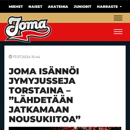
MIEHET
NAISET
AKATEMIA
JUNIORIT
HARRASTE
Navig
Navig
17.07.2024 15:44
JOMA ISÄNNÖI
JYMYJUSSEJA
TORSTAINA –
”LÄHDETÄÄN
JATKAMAAN
NOUSUKIITOA”