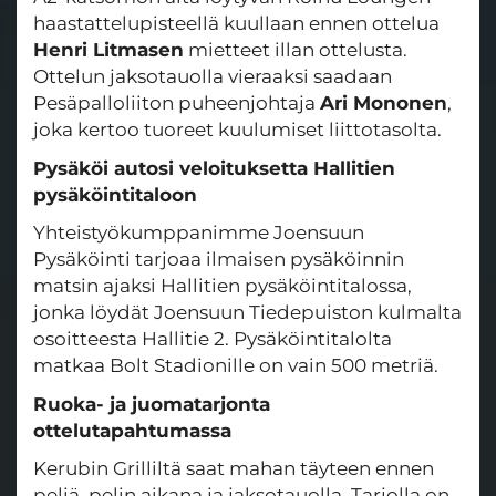
haastattelupisteellä kuullaan ennen ottelua
Henri Litmasen
mietteet illan ottelusta.
Ottelun jaksotauolla vieraaksi saadaan
Pesäpalloliiton puheenjohtaja
Ari Mononen
,
joka kertoo tuoreet kuulumiset liittotasolta.
Pysäköi autosi veloituksetta Hallitien
pysäköintitaloon
Yhteistyökumppanimme Joensuun
Pysäköinti tarjoaa ilmaisen pysäköinnin
matsin ajaksi Hallitien pysäköintitalossa,
jonka löydät Joensuun Tiedepuiston kulmalta
osoitteesta Hallitie 2. Pysäköintitalolta
matkaa Bolt Stadionille on vain 500 metriä.
Ruoka- ja juomatarjonta
ottelutapahtumassa
Kerubin Grilliltä saat mahan täyteen ennen
peliä, pelin aikana ja jaksotauolla. Tarjolla on