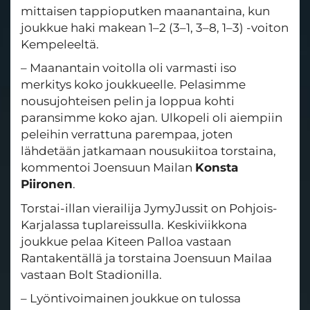
mittaisen tappioputken maanantaina, kun
joukkue haki makean 1–2 (3–1, 3–8, 1–3) -voiton
Kempeleeltä.
– Maanantain voitolla oli varmasti iso
merkitys koko joukkueelle. Pelasimme
nousujohteisen pelin ja loppua kohti
paransimme koko ajan. Ulkopeli oli aiempiin
peleihin verrattuna parempaa, joten
lähdetään jatkamaan nousukiitoa torstaina,
kommentoi Joensuun Mailan
Konsta
Piironen
.
Torstai-illan vierailija JymyJussit on Pohjois-
Karjalassa tuplareissulla. Keskiviikkona
joukkue pelaa Kiteen Palloa vastaan
Rantakentällä ja torstaina Joensuun Mailaa
vastaan Bolt Stadionilla.
– Lyöntivoimainen joukkue on tulossa