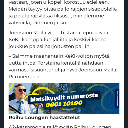
vastaan, joten ulkopeli korostuu edelleen.
Meidän täytyy pitää pallo rajojen sisäpuolella
ja pelata räpylässä fiksusti, niin olemme
vahvoilla, Piironen jatkoi.
Joensuun Maila vietti tiistaina lepopäivää
KeKi-kamppailun jäljiltä ja keskiviikkona
joukkue palasi harjoitusten pariin.
– Saimme maanantain KeKi-voiton myötä
uutta intoa. Torstaina kentällä nähdään
varmasti sisuuntunut ja hyvä Joensuun Maila,
Piironen päätti.
Roihu Loungen haastattelut
A2-katsomon alta löytyvän Roihu Loungen