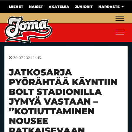
MIEHET
NAISET
AKATEMIA
JUNIORIT
HARRASTE
Navig
Navig
30.07.2024 14:13
JATKOSARJA
PYÖRÄHTÄÄ KÄYNTIIN
BOLT STADIONILLA
JYMYÄ VASTAAN –
”KOTIUTTAMINEN
NOUSEE
RATKAISEVAAN