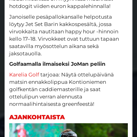
hotdogit viiden euron kappalehinnalla!
Janoiselle pesäpallokansalle helpotusta
löytyy Jet Set Barin kakkospesältä, jossa
virvokkaita nautitaan happy hour -hinnoin
kello 17–18. Virvokkeet ovat tuttuun tapaan
saatavilla myösottelun aikana sekä
jaksotauolla.
Golfaamalla ilmaiseksi JoMan peliin
Karelia Golf
tarjoaa: Näytä ottelupäivänä
matsin ennakkolippua Kontioniemen
golfkentän caddiemasterille ja saat
ottelulipun verran alennusta
normaalihintaisesta greenfeestä!
AJANKOHTAISTA