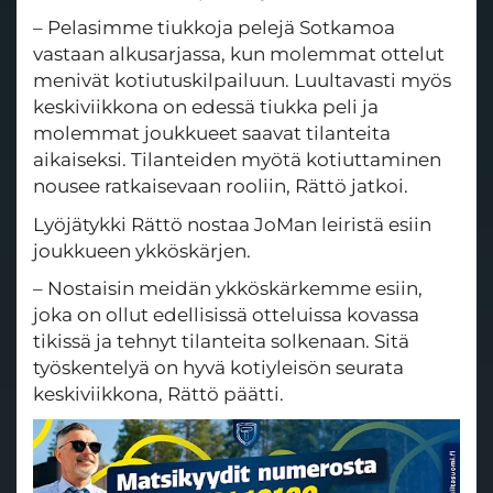
– Pelasimme tiukkoja pelejä Sotkamoa
vastaan alkusarjassa, kun molemmat ottelut
menivät kotiutuskilpailuun. Luultavasti myös
keskiviikkona on edessä tiukka peli ja
molemmat joukkueet saavat tilanteita
aikaiseksi. Tilanteiden myötä kotiuttaminen
nousee ratkaisevaan rooliin, Rättö jatkoi.
Lyöjätykki Rättö nostaa JoMan leiristä esiin
joukkueen ykköskärjen.
– Nostaisin meidän ykköskärkemme esiin,
joka on ollut edellisissä otteluissa kovassa
tikissä ja tehnyt tilanteita solkenaan. Sitä
työskentelyä on hyvä kotiyleisön seurata
keskiviikkona, Rättö päätti.