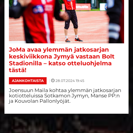
JoMa avaa ylemmän jatkosarjan
keskiviikkona Jymyä vastaan Bolt
Stadionilla – katso otteluohjelma
tästä!
|
28.07.2024 19:45
AJANKOHTAISTA
Joensuun Maila kohtaa ylemmän jatkosarjan
kotiotteluissa Sotkamon Jymyn, Manse PP:n
ja Kouvolan Pallonlyöjät.