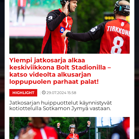
Ylempi jatkosarja alkaa
keskiviikkona Bolt Stadionilla –
katso videolta alkusarjan
loppupuolen parhaat palat!
|
29.07.2024 15:58
HIGHLIGHT
Jatkosarjan huippuottelut käynnistyvät
kotiottelulla Sotkamon Jymyä vastaan.