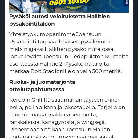
Pysäköi autosi veloituksetta Hallitien
pysäköintitaloon
Yhteistyökumppanimme Joensuun
Pysäköinti tarjoaa ilmaisen pysäköinnin
matsin ajaksi Hallitien pysäköintitalossa,
jonka löydät Joensuun Tiedepuiston kulmalta
osoitteesta Hallitie 2. Pysäköintitalolta
matkaa Bolt Stadionille on vain 500 metriä.
Ruoka- ja juomatarjonta
ottelutapahtumassa
Kerubin Grilliltä saat mahan täyteen ennen
peliä, pelin aikana ja jaksotauolla. Tarjolla on
muun muassa makkaraperunoita,
ranskalaisia, kanagyrosta ja wingsejä.
Pienempään nälkään Joensuun Mailan
hodarikioskissa on myynnissä maukkaat