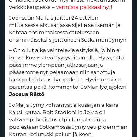
verkkokaupassa –
varmista paikkasi nyt
!
Joensuun Maila sijoittui 24 ottelun
mittaisessa alkusarjassa sijalle seitsemän ja
kohtaa ensimmäisessä ottelussaan
ensimmäiseksi sijoittuneen Sotkamon Jymyn.
– On ollut aika vaihtelevia esityksiä, joihin ei
isossa kuvassa voi tyytyväinen olla. Hyvä, että
pääsimme ylempään jatkosarjaan ja
pääsemme nyt pelaamaan niin sanottuja
kärkipelejä kuusi kappaletta. Hyvin on aikaa
parantaa peliä, kommentoi JoMan lyöjäjokeri
Joosua Rättö
.
JoMa ja Jymy kohtasivat alkusarjan aikana
kaksi kertaa. Bolt Stadionilla JoMa oli
vahvempi kotiutuskilpailun jälkeen ja
puolestaan Sotkamossa Jymy veti pidemmän
korren kotiutuskilpailun jälkeen.