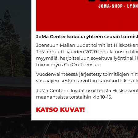
JoMa Center kokoaa yhteen seuran toimisto
Joensuun Mailan uudet toimitilat Hiiskosken
JoMa muutti vuoden 2020 lopulla uusiin tiloi
myymälä, harjoitteluun soveltuva lyöntihalli 
toimii myös Go On Joensuu.
Vuodenvaihteessa järjestetty toimitilojen ni
vastaajien kesken arvottiin kausikortti kesäll
JoMa Centerin löydät osoitteesta Hiiskosken
maanantaista torstaihin klo 10-15.
KATSO KUVAT!