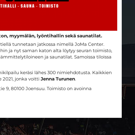
n, myymälän, lyöntihallin sekä saunatilat.
tiellä tunnetaan jatkossa nimellä JoMa Center.
hin ja nyt saman katon alta löytyy seuran toimisto,
lämmittelytiloineen ja saunatilat. Samoissa tiloissa
mikilpailu keräsi lähes 300 nimiehdotusta. Kaikkien
e 2021, jonka voitti
Jenna Turunen
.
tie 9, 80100 Joensuu. Toimisto on avoinna