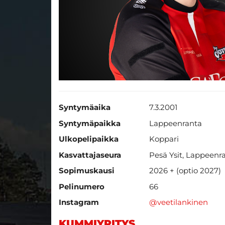
Syntymäaika
7.3.2001
Syntymäpaikka
Lappeenranta
Ulkopelipaikka
Koppari
Kasvattajaseura
Pesä Ysit, Lappeenr
Sopimuskausi
2026 + (optio 2027)
​​​​​​​Pelinumero
66
Instagram
@veetilankinen
KUMMIYRITYS