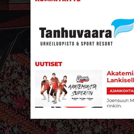
UUTISET
Akatemia
Lankisel
AJANKOHTA
Joensuun Ma
rinkiin.