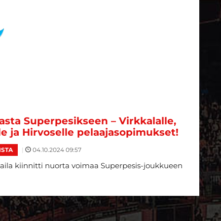
sta Superpesikseen – Virkkalalle,
le ja Hirvoselle pelaajasopimukset!
|
04.10.2024 09:57
ISTA
ila kiinnitti nuorta voimaa Superpesis-joukkueen