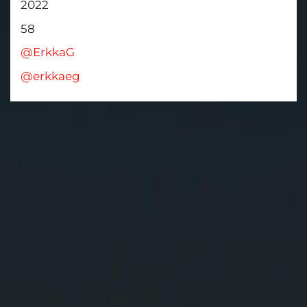
2022
58
@ErkkaG
@erkkaeg