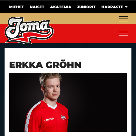
MIEHET
NAISET
AKATEMIA
JUNIORIT
HARRASTE
Navig
Navig
ERKKA GRÖHN