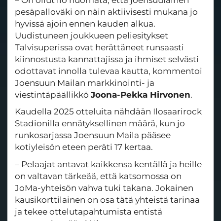
pesäpalloväki on näin aktiivisesti mukana jo
hyvissä ajoin ennen kauden alkua.
Uudistuneen joukkueen peliesitykset
Talvisuperissa ovat herättäneet runsaasti
kiinnostusta kannattajissa ja ihmiset selvästi
odottavat innolla tulevaa kautta, kommentoi
Joensuun Mailan markkinointi- ja
viestintäpäällikkö
Joona-Pekka Hirvonen
.
Kaudella 2025 otteluita nähdään Ilosaarirock
Stadionilla ennätyksellinen määrä, kun jo
runkosarjassa Joensuun Maila pääsee
kotiyleisön eteen peräti 17 kertaa.
– Pelaajat antavat kaikkensa kentällä ja heille
on valtavan tärkeää, että katsomossa on
JoMa-yhteisön vahva tuki takana. Jokainen
kausikorttilainen on osa tätä yhteistä tarinaa
ja tekee ottelutapahtumista entistä