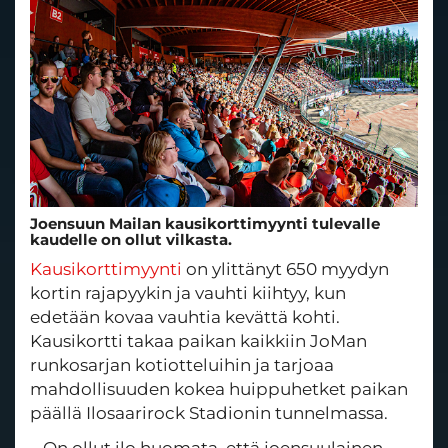
Joensuun Mailan kausikorttimyynti tulevalle
kaudelle on ollut vilkasta.
Kausikorttimyynti
on ylittänyt 650 myydyn
kortin rajapyykin ja vauhti kiihtyy, kun
edetään kovaa vauhtia kevättä kohti.
Kausikortti takaa paikan kaikkiin JoMan
runkosarjan kotiotteluihin ja tarjoaa
mahdollisuuden kokea huippuhetket paikan
päällä Ilosaarirock Stadionin tunnelmassa.
– On ollut ilo huomata, että joensuulainen