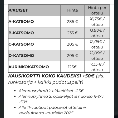
Hinta per
AIKUISET
Hinta
ottelu
16,75€ /
A-KATSOMO
285 €
ottelu
13,80€ /
B-KATSOMO
235 €
ottelu
12,05€ /
C-KATSOMO
205 €
ottelu
12,05€ /
D-KATSOMO
205 €
ottelu
7,35 € /
AURINKOKATSOMO
125€
ottelu
KAUSIKORTTI KOKO KAUDEKSI +50€
(sis.
runkosarja + kaikki pudotuspelit)
Alennusryhmä 1: eläkeläiset -25€
Alennusryhmä 2: opiskelijat & nuoriso 11-17v
-50%
Alle 11-vuotiaat pääsevät otteluihin
veloituksetta kaudella 2025