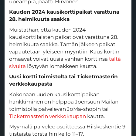
upeampia, päätti Hirvonen.
Kauden 2024 kausikorttipaikat varattuna
28. helmikuuta saakka
Muistathan, että kauden 2024
kausikorttilaisten paikat ovat varattuna 28.
helmikuuta saakka. Tämän jälkeen paikat
vapautetaan yleiseen myyntiin. Kausikortin
omaavat voivat uusia vanhan korttinsa
tältä
sivulta
löytyvän lomakkeen kautta.
Uusi kortti toimistolta tai Ticketmasterin
verkkokaupasta
Kokonaan uuden kausikorttipaikan
hankkiminen on helppoa Joensuun Mailan
toimistolla palvelevan JoMa-shopin tai
Ticketmasterin verkkokaupan
kautta.
Myymälä palvelee osoitteessa Hiiskoskentie 9
tiistaista torstaihin kello 11–17.