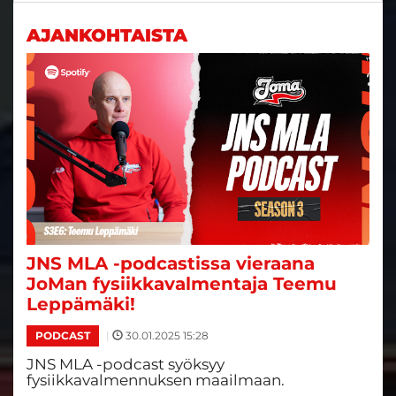
AJANKOHTAISTA
JNS MLA -podcastissa vieraana
JoMan fysiikkavalmentaja Teemu
Leppämäki!
|
30.01.2025 15:28
PODCAST
JNS MLA -podcast syöksyy
fysiikkavalmennuksen maailmaan.