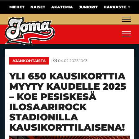
MIEHET
NAISET
AKATEMIA
JUNIORIT
HARRASTE
Navig
Navig
|
04.02.2025 10:13
AJANKOHTAISTA
YLI 650 KAUSIKORTTIA
MYYTY KAUDELLE 2025
– KOE PESISKESÄ
ILOSAARIROCK
STADIONILLA
KAUSIKORTTILAISENA!