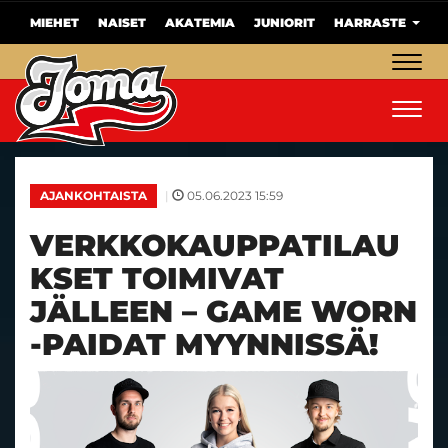
MIEHET
NAISET
AKATEMIA
JUNIORIT
HARRASTE
Navig
Navig
|
05.06.2023 15:59
AJANKOHTAISTA
VERKKOKAUPPATILAU
KSET TOIMIVAT
JÄLLEEN – GAME WORN
-PAIDAT MYYNNISSÄ!