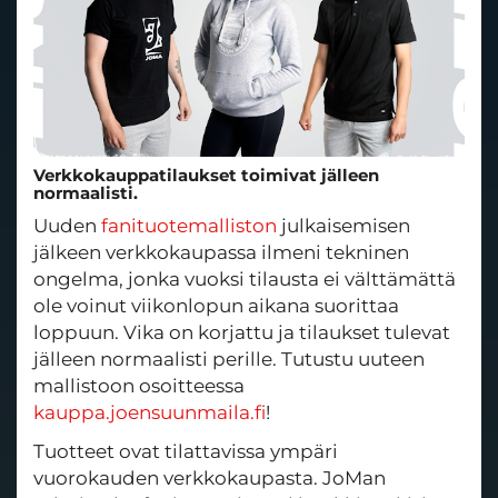
Verkkokauppatilaukset toimivat jälleen
normaalisti.
Uuden
fanituotemalliston
julkaisemisen
jälkeen verkkokaupassa ilmeni tekninen
ongelma, jonka vuoksi tilausta ei välttämättä
ole voinut viikonlopun aikana suorittaa
loppuun. Vika on korjattu ja tilaukset tulevat
jälleen normaalisti perille. Tutustu uuteen
mallistoon osoitteessa
kauppa.joensuunmaila.fi
!
Tuotteet ovat tilattavissa ympäri
vuorokauden verkkokaupasta. JoMan