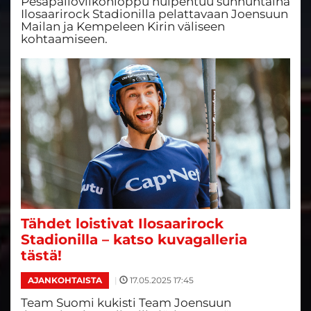
Pesäpalloviikonloppu huipentuu sunnuntaina
Ilosaarirock Stadionilla pelattavaan Joensuun
Mailan ja Kempeleen Kirin väliseen
kohtaamiseen.
Tähdet loistivat Ilosaarirock
Stadionilla – katso kuvagalleria
tästä!
|
17.05.2025 17:45
AJANKOHTAISTA
Team Suomi kukisti Team Joensuun