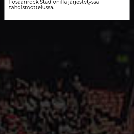
Ilosaarirock Stadionilla järjestetyssä
tähdistöottelussa.