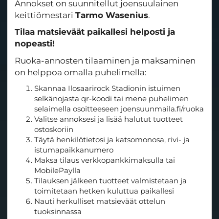
Annokset on suunnitellut joensuulainen
keittiömestari
Tarmo Wasenius
.
Tilaa matsieväät paikallesi helposti ja
nopeasti!
Ruoka-annosten tilaaminen ja maksaminen
on helppoa omalla puhelimella:
Skannaa Ilosaarirock Stadionin istuimen
selkänojasta qr-koodi tai mene puhelimen
selaimella osoitteeseen joensuunmaila.fi/ruoka
Valitse annoksesi ja lisää halutut tuotteet
ostoskoriin
Täytä henkilötietosi ja katsomonosa, rivi- ja
istumapaikkanumero
Maksa tilaus verkkopankkimaksulla tai
MobilePaylla
Tilauksen jälkeen tuotteet valmistetaan ja
toimitetaan hetken kuluttua paikallesi
Nauti herkulliset matsieväät ottelun
tuoksinnassa