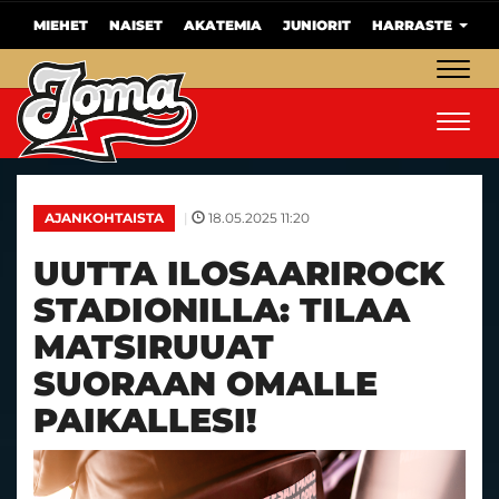
MIEHET
NAISET
AKATEMIA
JUNIORIT
HARRASTE
Navig
Navig
|
18.05.2025 11:20
AJANKOHTAISTA
UUTTA ILOSAARIROCK
STADIONILLA: TILAA
MATSIRUUAT
SUORAAN OMALLE
PAIKALLESI!